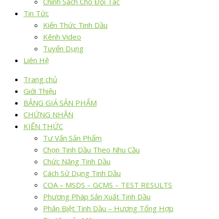
Chính Sách Cho Đối Tác
Tin Tức
Kiến Thức Tinh Dầu
Kênh Video
Tuyển Dụng
Liên Hệ
Trang chủ
Giới Thiệu
BẢNG GIÁ SẢN PHẨM
CHỨNG NHẬN
KIẾN THỨC
Tư Vấn Sản Phẩm
Chọn Tinh Dầu Theo Nhu Cầu
Chức Năng Tinh Dầu
Cách Sử Dụng Tinh Dầu
COA – MSDS – GCMS – TEST RESULTS
Phương Pháp Sản Xuất Tinh Dầu
Phân Biệt Tinh Dầu – Hương Tổng Hợp