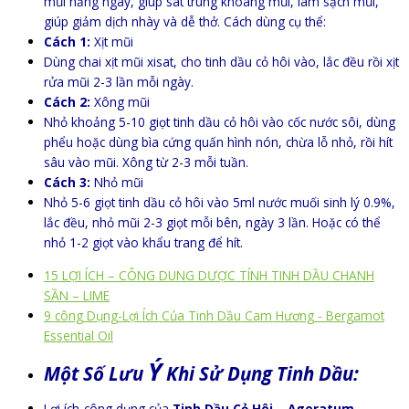
mũi hằng ngày, giúp sát trùng khoang mũi, làm sạch mũi,
giúp giảm dịch nhày và dễ thở. Cách dùng cụ thể:
Cách 1:
Xịt mũi
Dùng chai xịt mũi xisat, cho tinh dầu cỏ hôi vào, lắc đều rồi xịt
rửa mũi 2-3 lần mỗi ngày.
Cách 2:
Xông mũi
Nhỏ khoảng 5-10 giọt tinh dầu cỏ hôi vào cốc nước sôi, dùng
phểu hoặc dùng bìa cứng quấn hình nón, chừa lỗ nhỏ, rồi hít
sâu vào mũi. Xông từ 2-3 mỗi tuần.
Cách 3:
Nhỏ mũi
Nhỏ 5-6 giọt tinh dầu cỏ hôi vào 5ml nước muối sinh lý 0.9%,
lắc đều, nhỏ mũi 2-3 giọt mỗi bên, ngày 3 lần. Hoặc có thể
nhỏ 1-2 giọt vào khẩu trang để hít.
15 LỢI ÍCH – CÔNG DUNG DƯỢC TÍNH TINH DẦU CHANH
SẦN – LIME
9 công Dụng-Lợi Ích Của Tinh Dầu Cam Hương - Bergamot
Essential Oil
Ý
Một Số Lưu
Khi Sử Dụng Tinh Dầu:
Lợi ích-công dụng của
Tinh Dầu Cỏ Hôi – Ageratum