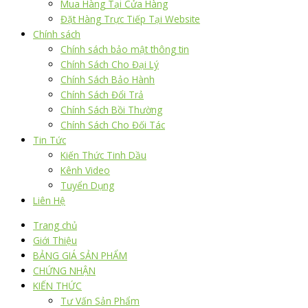
Mua Hàng Tại Cửa Hàng
Đặt Hàng Trực Tiếp Tại Website
Chính sách
Chính sách bảo mật thông tin
Chính Sách Cho Đại Lý
Chính Sách Bảo Hành
Chính Sách Đổi Trả
Chính Sách Bồi Thường
Chính Sách Cho Đối Tác
Tin Tức
Kiến Thức Tinh Dầu
Kênh Video
Tuyển Dụng
Liên Hệ
Trang chủ
Giới Thiệu
BẢNG GIÁ SẢN PHẨM
CHỨNG NHẬN
KIẾN THỨC
Tư Vấn Sản Phẩm