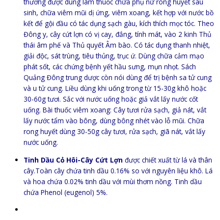
thường được dùng làm thuốc chữa phụ nữ rong huyết sau
sinh, chữa viêm mũi dị ứng, viêm xoang, kết hợp với nước bồ
kết để gội đầu có tác dụng sạch gàu, kích thích mọc tóc. Theo
Đông y, cây cứt lợn có vị cay, đắng, tính mát, vào 2 kinh Thủ
thái âm phế và Thủ quyết Âm bào. Có tác dụng thanh nhiệt,
giải độc, sát trùng, tiêu thủng, trục ứ. Dùng chữa cảm mạo
phát sốt, các chứng bệnh yết hầu sưng, mụn nhọt. Sách
Quảng Đông trung dược còn nói dùng để trị bệnh sa tử cung
và u tử cung. Liều dùng khi uống trong từ 15-30g khô hoặc
30-60g tươi. Sắc với nước uống hoặc giả vắt lấy nước cốt
uống. Bài thuốc viêm xoang: Cây tươi rửa sạch, giả nát, vắt
lấy nước tẩm vào bông, dùng bông nhét vào lỗ mũi. Chữa
rong huyết dùng 30-50g cây tươi, rửa sạch, giã nát, vắt lấy
nước uống.
Tinh Dầu Cỏ Hôi-Cây Cứt Lợn
được chiết xuất từ lá và thân
cây.Toàn cây chứa tinh dầu 0.16% so với nguyên liệu khô. Lá
và hoa chứa 0.02% tinh dầu với mùi thơm nồng. Tinh dầu
chứa Phenol (eugenol) 5%.