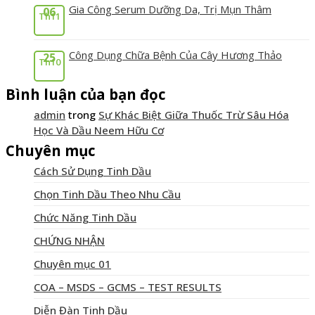
Gia Công Serum Dưỡng Da, Trị Mụn Thâm
06
Th11
Công Dụng Chữa Bệnh Của Cây Hương Thảo
25
Th10
Bình luận của bạn đọc
admin
trong
Sự Khác Biệt Giữa Thuốc Trừ Sâu Hóa
Học Và Dầu Neem Hữu Cơ
Chuyên mục
Cách Sử Dụng Tinh Dầu
Chọn Tinh Dầu Theo Nhu Cầu
Chức Năng Tinh Dầu
CHỨNG NHẬN
Chuyên mục 01
COA – MSDS – GCMS – TEST RESULTS
Diễn Đàn Tinh Dầu