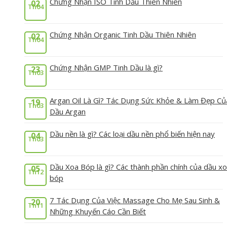
Chứng Nhận ISO Tinh Dầu Thiên Nhiên
02
Th04
Chứng Nhận Organic Tinh Dầu Thiên Nhiên
02
Th04
Chứng Nhận GMP Tinh Dầu là gì?
23
Th03
Argan Oil Là Gì? Tác Dụng Sức Khỏe & Làm Đẹp Củ
19
Th03
Dầu Argan
Dầu nền là gì? Các loại dầu nền phổ biến hiện nay
04
Th03
Dầu Xoa Bóp là gì? Các thành phần chính của dầu x
05
Th12
bóp
7 Tác Dụng Của Việc Massage Cho Mẹ Sau Sinh &
20
Th11
Những Khuyến Cáo Cần Biết