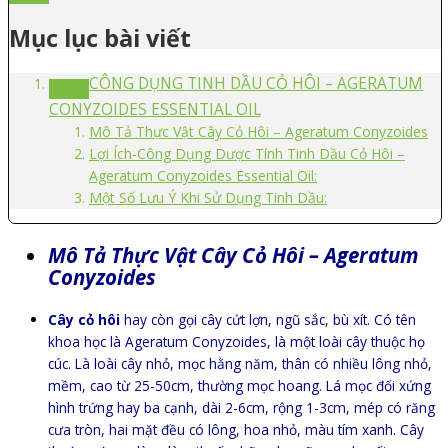
Mục lục bài viết
CÔNG DỤNG TINH DẦU CỎ HÔI – AGERATUM
CONYZOIDES ESSENTIAL OIL
Mô Tả Thực Vật Cây Cỏ Hôi – Ageratum Conyzoides
Lợi Ích-Công Dụng Dược Tính Tinh Dầu Cỏ Hôi –
Ageratum Conyzoides Essential Oil:
Một Số Lưu Ý Khi Sử Dụng Tinh Dầu:
Mô Tả Thực Vật Cây Cỏ Hôi – Ageratum
Conyzoides
Cây cỏ hôi
hay còn gọi cây cứt lợn, ngũ sắc, bù xít. Có tên
khoa học là Ageratum Conyzoides, là một loài cây thuộc họ
cúc. Là loài cây nhỏ, mọc hằng năm, thân có nhiều lông nhỏ,
mềm, cao từ 25-50cm, thường mọc hoang. Lá mọc đối xứng
hình trứng hay ba cạnh, dài 2-6cm, rộng 1-3cm, mép có răng
cưa tròn, hai mặt đều có lông, hoa nhỏ, màu tím xanh. Cây