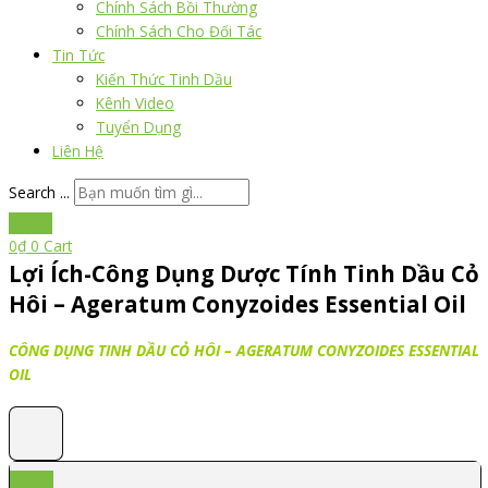
Chính Sách Bồi Thường
Chính Sách Cho Đối Tác
Tin Tức
Kiến Thức Tinh Dầu
Kênh Video
Tuyển Dụng
Liên Hệ
Search ...
0
₫
0
Cart
Lợi Ích-Công Dụng Dược Tính Tinh Dầu Cỏ
Hôi – Ageratum Conyzoides Essential Oil
CÔNG DỤNG TINH DẦU CỎ HÔI – AGERATUM CONYZOIDES ESSENTIAL
OIL