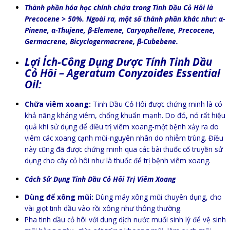
Thành phần hóa học chính chứa trong Tinh Dầu Cỏ Hôi là
Precocene > 50%. Ngoài ra, một số thành phần khác như: α-
Pinene, α-Thujene, β-Elemene, Caryophellene, Precocene,
Germacrene, Bicyclogermacrene, β-Cubebene.
Lợi Ích-Công Dụng Dược Tính Tinh Dầu
Cỏ Hôi – Ageratum Conyzoides Essential
Oil:
Chữa viêm xoang:
Tinh Dầu Cỏ Hôi được chứng minh là có
khả năng kháng viêm, chống khuẩn mạnh. Do đó, nó rất hiệu
quả khi sử dụng để điều trị viêm xoang-một bệnh xảy ra do
viêm các xoang cạnh mũi-nguyên nhân do nhiễm trùng. Điều
này cũng đã được chứng minh qua các bài thuốc cổ truyền sử
dụng cho cây cỏ hôi như là thuốc để trị bệnh viêm xoang.
Cách Sử Dụng Tinh Dầu Cỏ Hôi Trị Viêm Xoang
Dùng để xông mũi:
Dùng máy xông mũi chuyên dụng, cho
vài giọt tinh dầu vào rồi xông như thông thường.
Pha tinh dầu cỏ hôi với dung dịch nước muối sinh lý để vệ sinh