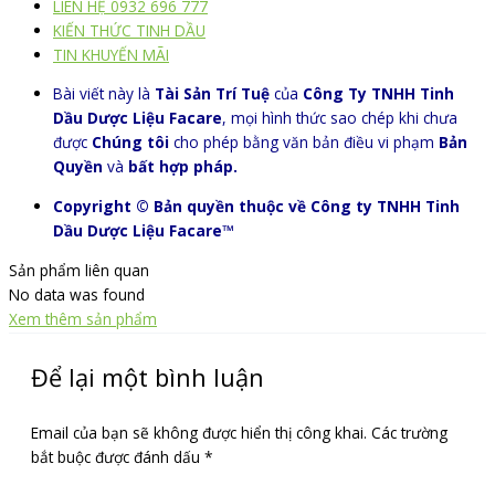
LIÊN HỆ 0932 696 777
KIẾN THỨC TINH DẦU
TIN KHUYẾN MÃI
Bài viết này là
Tài Sản Trí Tuệ
của
Công Ty TNHH Tinh
Dầu Dược Liệu Facare
, mọi hình thức sao chép khi chưa
được
Chúng tôi
cho phép bằng văn bản điều vi phạm
Bản
Quyền
và
bất hợp pháp.
Copyright © Bản quyền thuộc về Công ty TNHH Tinh
Dầu Dược Liệu Facare™
Sản phẩm liên quan
No data was found
Xem thêm sản phẩm
Để lại một bình luận
Email của bạn sẽ không được hiển thị công khai.
Các trường
bắt buộc được đánh dấu
*