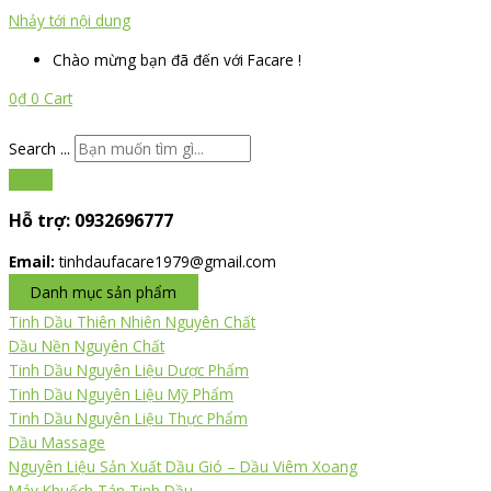
Nhảy tới nội dung
Chào mừng bạn đã đến với Facare !
0
₫
0
Cart
Search ...
Hỗ trợ:
0932696777
Email:
tinhdaufacare1979@gmail.com
Danh mục sản phẩm
Tinh Dầu Thiên Nhiên Nguyên Chất
Dầu Nền Nguyên Chất
Tinh Dầu Nguyên Liệu Dược Phẩm
Tinh Dầu Nguyên Liệu Mỹ Phẩm
Tinh Dầu Nguyên Liệu Thực Phẩm
Dầu Massage
Nguyên Liệu Sản Xuất Dầu Gió – Dầu Viêm Xoang
Máy Khuếch Tán Tinh Dầu