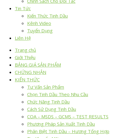
Chính Sách Cho Đối Tác
Tin Tức
Kiến Thức Tinh Dầu
Kênh Video
Tuyển Dụng
Liên Hệ
Trang chủ
Giới Thiệu
BẢNG GIÁ SẢN PHẨM
CHỨNG NHẬN
KIẾN THỨC
Tư Vấn Sản Phẩm
Chọn Tinh Dầu Theo Nhu Cầu
Chức Năng Tinh Dầu
Cách Sử Dụng Tinh Dầu
COA – MSDS – GCMS – TEST RESULTS
Phương Pháp Sản Xuất Tinh Dầu
Phân Biệt Tinh Dầu – Hương Tổng Hợp