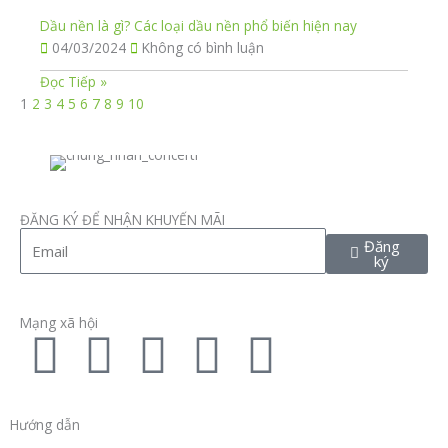
Dầu nền là gì? Các loại dầu nền phổ biến hiện nay
04/03/2024
Không có bình luận
Đọc Tiếp »
1
2
3
4
5
6
7
8
9
10
ĐĂNG KÝ ĐỂ NHẬN KHUYẾN MÃI
Email
Đăng
ký
Mạng xã hội
F
T
L
I
P
a
w
i
n
i
Hướng dẫn