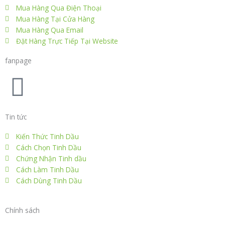
c
i
n
s
n
Mua Hàng Qua Điện Thoại
e
t
k
t
t
Mua Hàng Tại Cửa Hàng
Mua Hàng Qua Email
Đặt Hàng Trực Tiếp Tại Website
b
t
e
a
e
fanpage
o
e
d
g
r
F
o
r
i
r
e
a
Tin tức
k
n
a
s
c
Kiến Thức Tinh Dầu
m
t
Cách Chọn Tinh Dầu
e
Chứng Nhận Tinh dầu
Cách Làm Tinh Dầu
b
Cách Dùng Tinh Dầu
o
Chính sách