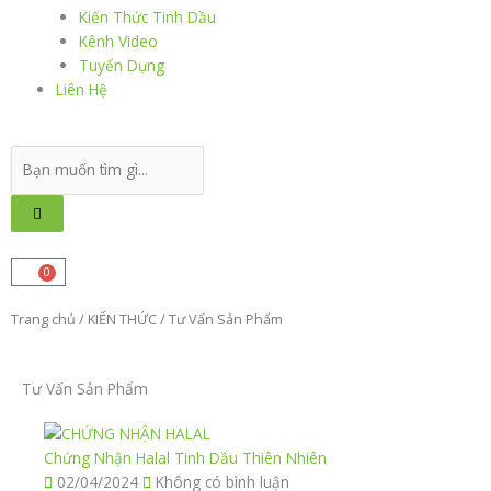
Kiến Thức Tinh Dầu
Kênh Video
Tuyển Dụng
Liên Hệ
Search
...
0
Cart
Trang chủ
/
KIẾN THỨC
/ Tư Vấn Sản Phẩm
Tư Vấn Sản Phẩm
Trang
Trang
Trang
Trang
Trang
Trang
Trang
Trang
Trang
Trang
Chứng Nhận Halal Tinh Dầu Thiên Nhiên
02/04/2024
Không có bình luận