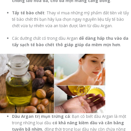
chống lão hóa da, cho da mịn màng căng bóng
.
Tẩy tế bào chết
: Thay vì mua những mỹ phẩm đắt tiền về tẩy
tế bào chết thì bạn hãy lựa chọn ngay nguyên liệu tẩy tế bào
chết vừa tự nhiên vừa an toàn được làm từ dầu Argan.
Các dưỡng chất có trong dầu Argan
dễ dàng hấp thu vào da
tẩy sạch tế bào chết thô giáp giúp da mềm mịn hơn
.
Dầu Argan trị mụn trứng cá
: Bạn có biết dầu Argan là một
trong những loại dầu
có khả năng kiềm dầu và cân bằng
tuyến bã nhờn
, đồng thời trong loại dầu này còn chứa nồng