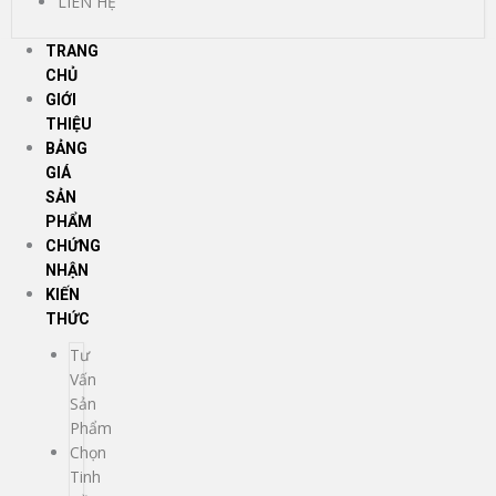
LIÊN HỆ
TRANG
CHỦ
GIỚI
THIỆU
BẢNG
GIÁ
SẢN
PHẨM
CHỨNG
NHẬN
KIẾN
THỨC
Tư
Vấn
Sản
Phẩm
Chọn
Tinh