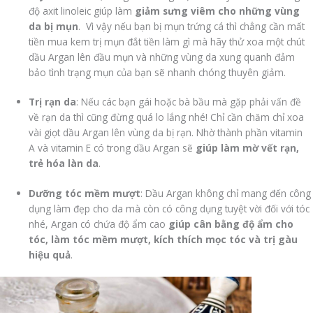
độ axit linoleic giúp làm
giảm sưng viêm cho những vùng
da bị mụn
. Vì vậy nếu bạn bị mụn trứng cá thì chẳng cần mất
tiền mua kem trị mụn đắt tiền làm gì mà hãy thử xoa một chút
dầu Argan lên đầu mụn và những vùng da xung quanh đảm
bảo tình trạng mụn của bạn sẽ nhanh chóng thuyên giảm.
Trị rạn da
: Nếu các bạn gái hoặc bà bầu mà gặp phải vấn đề
về rạn da thì cũng đừng quá lo lắng nhé! Chỉ cần chăm chỉ xoa
vài giọt dầu Argan lên vùng da bị rạn. Nhờ thành phần vitamin
A và vitamin E có trong dầu Argan sẽ
giúp làm mờ vết rạn,
trẻ hóa làn da
.
Dưỡng tóc mềm mượt
: Dầu Argan không chỉ mang đến công
dụng làm đẹp cho da mà còn có công dụng tuyệt vời đối với tóc
nhé, Argan có chứa độ ẩm cao
giúp cân bằng độ ẩm cho
tóc, làm tóc mềm mượt, kích thích mọc tóc và trị gàu
hiệu quả
.