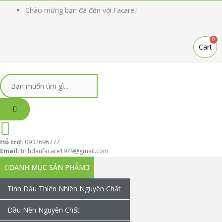
Nhảy
Search
Search
Sản
Sản
Chào mừng bạn đã đến với Facare !
tới
...
...
phẩm
phẩm
nội
này
này
dung
có
có
0
Cart
nhiều
nhiều
biến
biến
thể.
thể.
Các
Các
tùy
tùy
chọn
chọn
có
có
thể
thể
được
được
Hỗ trợ:
0932696777
chọn
chọn
Email:
tinhdaufacare1979@gmail.com
trên
trên
DANH MỤC SẢN PHẨM
trang
trang
sản
sản
Tinh Dầu Thiên Nhiên Nguyên Chất
phẩm
phẩm
Dầu Nền Nguyên Chất