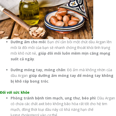
Dưỡng ẩm cho môi
: Bạn chỉ cần bôi một chút dầu Argan lên
môi là đôi môi của bạn sẽ nhanh chóng thoát khỏi tình trạng
môi khô nứt nẻ,
giúp đôi môi luôn mềm mịn căng mọng
suốt cả ngày
.
Dưỡng móng tay, móng chân
: Độ ẩm mà không nhờn của
dầu Argan
giúp dưỡng ẩm móng tay để móng tay không
bị khô ráp bong tróc
.
Đối với sức khỏe
Phòng tránh bệnh tim mạch, ung thư, béo phì
: Dầu Argan
có chứa các chất axit béo không bão hòa rất tốt cho hệ tim
mạch, đồng thời loại dầu này có khả năng hạn chế
lượng cholesterol vào cơ thể.