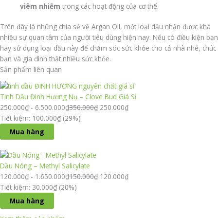
viêm nhiễm
trong các hoạt động của cơ thể.
Trên đây là những chia sẻ về Argan Oil, một loại dầu nhận được khá
nhiều sự quan tâm của người tiêu dùng hiện nay. Nếu có điều kiện bạn
hãy sử dụng loại dầu này để chăm sóc sức khỏe cho cả nhà nhé, chúc
bạn và gia đình thật nhiều sức khỏe.
Sản phẩm liên quan
Tinh Dầu Đinh Hương Nụ – Clove Bud Giá Sỉ
250.000
₫
-
6.500.000
₫
350.000
₫
250.000
₫
Tiết kiệm: 100.000₫ (29%)
Mua hàng
Dầu Nóng – Methyl Salicylate
120.000
₫
-
1.650.000
₫
150.000
₫
120.000
₫
Tiết kiệm: 30.000₫ (20%)
Mua hàng