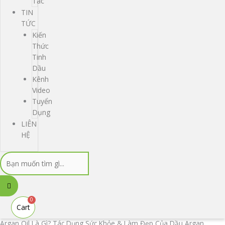
Tác
TIN
TỨC
Kiến
Thức
Tinh
Dầu
Kênh
Video
Tuyển
Dụng
LIÊN
HỆ
0
Cart
Argan Oil Là Gì? Tác Dụng Sức Khỏe & Làm Đẹp Của Dầu Argan