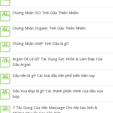
Chứng Nhận ISO Tinh Dầu Thiên Nhiên
02
Th04
Chứng Nhận Organic Tinh Dầu Thiên Nhiên
02
Th04
Chứng Nhận GMP Tinh Dầu là gì?
23
Th03
Argan Oil Là Gì? Tác Dụng Sức Khỏe & Làm Đẹp Của
19
Th03
Dầu Argan
Dầu nền là gì? Các loại dầu nền phổ biến hiện nay
04
Th03
Dầu Xoa Bóp là gì? Các thành phần chính của dầu xoa
05
Th12
bóp
7 Tác Dụng Của Việc Massage Cho Mẹ Sau Sinh &
20
Th11
Những Khuyến Cáo Cần Biết