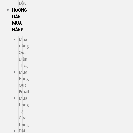
Dầu
HƯỚNG
DẪN
MUA
HÀNG
Mua
Hàng
Qua
Điện
Thoại
Mua
Hàng
Qua
Email
Mua
Hàng
Tại
Cửa
Hàng
Đặt