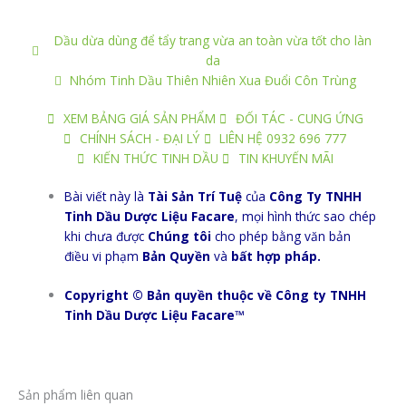
Dầu dừa dùng để tẩy trang vừa an toàn vừa tốt cho làn
da
Nhóm Tinh Dầu Thiên Nhiên Xua Đuổi Côn Trùng
XEM BẢNG GIÁ SẢN PHẨM
ĐỐI TÁC - CUNG ỨNG
CHÍNH SÁCH - ĐẠI LÝ
LIÊN HỆ 0932 696 777
KIẾN THỨC TINH DẦU
TIN KHUYẾN MÃI
Bài viết này là
Tài Sản Trí Tuệ
của
Công Ty TNHH
Tinh Dầu Dược Liệu Facare
, mọi hình thức sao chép
khi chưa được
Chúng tôi
cho phép bằng văn bản
điều vi phạm
Bản Quyền
và
bất hợp pháp.
Copyright © Bản quyền thuộc về Công ty TNHH
Tinh Dầu Dược Liệu Facare™
Sản phẩm liên quan