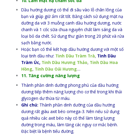
10. Làm mặt nạ chăm sóc da
Dầu hướng dương có thể đi sâu vào lỗ chân lông của
bạn và giúp giữ ẩm rất tốt. Bằng cách sử dụng mặt nạ
dưỡng da với 3 muỗng canh dầu hướng dương, nước
chanh và 1 cốc sữa chua nguyên chất làm sáng da và
loại bỏ da chết. Sử dụng thư giản trong 20 phút và rửa
sạch bằng nước.
Hoặc bạn có thể kết hợp dầu hướng dương với một số
loại tinh dầu như:
Tinh Dầu Tràm Trà
,
Tinh Dầu
Tràm Úc,
Tinh Dầu Hương Thảo
,
Tinh Dầu Hoa
Hồng
,
Tinh Dầu Oải Hương
…
11. Tăng cường năng lượng
Thành phần dinh dưỡng phong phú của dầu hướng
dương tiếp thêm năng lượng cho cơ thể trong khi thải
glycogen dư thừa từ máu.
Ghi chú:
Thành phần dinh dưỡng của dầu hướng
dương rất giàu axit béo omega-3. Nên nếu sử dụng
quá nhiều các axit béo này có thể làm tăng lượng
đường trong máu, làm tăng các nguy cơ mắc bệnh.
Đặc biệt là bệnh tiểu đường.