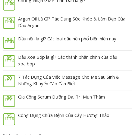
Chứng Nhận GMP Tinh Dầu là gì?
23
Th03
Argan Oil Là Gì? Tác Dụng Sức Khỏe & Làm Đẹp Của
19
Th03
Dầu Argan
Dầu nền là gì? Các loại dầu nền phổ biến hiện nay
04
Th03
Dầu Xoa Bóp là gì? Các thành phần chính của dầu
05
Th12
xoa bóp
7 Tác Dụng Của Việc Massage Cho Mẹ Sau Sinh &
20
Th11
Những Khuyến Cáo Cần Biết
Gia Công Serum Dưỡng Da, Trị Mụn Thâm
06
Th11
Công Dụng Chữa Bệnh Của Cây Hương Thảo
25
Th10