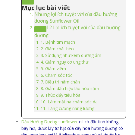
Mục lục bài viết
Những lợi ích tuyệt vời của dầu hướng
dương Sunflower Oil
12 Lợi ích tuyệt vời của dầu hướng
dương:
1. Bệnh tim mạch
2. Giảm chất béo
3. Sử dụng như kem dưỡng ẩm
4. Giảm nguy cơ ung thư
5. Giảm viêm
6. Chăm sóc tóc
7. Điều trị nấm chân
8. Giảm dấu hiệu lão hóa sớm
9. Thúc đẩy tiêu hóa
10. Làm mặt nạ chăm sóc da
11. Tăng cường năng lượng
Dầu Hướng Dương sunflower
oil có đặc tính không
bay hơi, được lấy từ hạt của cây hoa hướng dương có
tên khoa học gọi là (Helianthus annuus) và thuộc họ