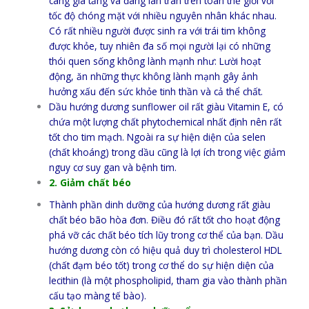
càng gia tăng và đang lan tràn trên toàn thế giới với
tốc độ chóng mặt với nhiều nguyên nhân khác nhau.
Có rất nhiều người được sinh ra với trái tim không
được khỏe, tuy nhiên đa số mọi người lại có những
thói quen sống không lành mạnh như: Lười hoạt
động, ăn những thực không lành mạnh gây ảnh
hưởng xấu đến sức khỏe tinh thần và cả thể chất.
Dầu hướng dương sunflower oil rất giàu Vitamin E, có
chứa một lượng chất phytochemical nhất định nên rất
tốt cho tim mạch. Ngoài ra sự hiện diện của selen
(chất khoáng) trong dầu cũng là lợi ích trong việc giảm
nguy cơ suy gan và bệnh tim.
2. Giảm chất béo
Thành phần dinh dưỡng của hướng dương rất giàu
chất béo bão hòa đơn. Điều đó rất tốt cho hoạt động
phá vỡ các chất béo tích lũy trong cơ thể của bạn. Dầu
hướng dương còn có hiệu quả duy trì cholesterol HDL
(chất đạm béo tốt) trong cơ thể do sự hiện diện của
lecithin (là một phospholipid, tham gia vào thành phần
cấu tạo màng tế bào).