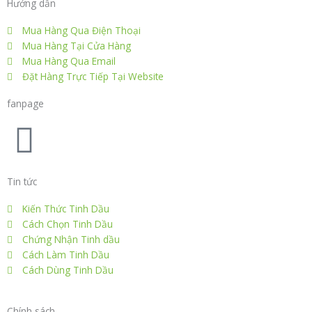
Hướng dẫn
c
i
n
s
n
Mua Hàng Qua Điện Thoại
e
t
k
t
t
Mua Hàng Tại Cửa Hàng
Mua Hàng Qua Email
Đặt Hàng Trực Tiếp Tại Website
b
t
e
a
e
fanpage
o
e
d
g
r
F
o
r
i
r
e
a
Tin tức
k
n
a
s
c
Kiến Thức Tinh Dầu
m
t
Cách Chọn Tinh Dầu
e
Chứng Nhận Tinh dầu
Cách Làm Tinh Dầu
b
Cách Dùng Tinh Dầu
Chính sách