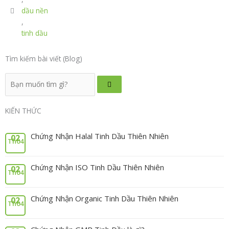
dầu nền
,
tinh dầu
Tìm kiếm bài viết (Blog)
Tìm
kiếm
KIẾN THỨC
Chứng Nhận Halal Tinh Dầu Thiên Nhiên
02
Th04
Chứng Nhận ISO Tinh Dầu Thiên Nhiên
02
Th04
Chứng Nhận Organic Tinh Dầu Thiên Nhiên
02
Th04