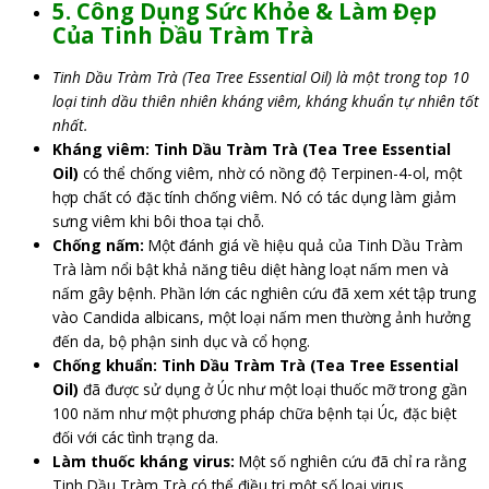
5. Công Dụng Sức Khỏe & Làm Đẹp
Của Tinh Dầu Tràm Trà
Tinh Dầu Tràm Trà (Tea Tree Essential Oil) là một trong top 10
loại tinh dầu thiên nhiên kháng viêm, kháng khuẩn tự nhiên tốt
nhất.
Kháng viêm: Tinh Dầu Tràm Trà (Tea Tree Essential
Oil)
có thể chống viêm, nhờ có nồng độ Terpinen-4-ol, một
hợp chất có đặc tính chống viêm. Nó có tác dụng làm giảm
sưng viêm khi bôi thoa tại chỗ.
Chống nấm:
Một đánh giá về hiệu quả của Tinh Dầu Tràm
Trà làm nổi bật khả năng tiêu diệt hàng loạt nấm men và
nấm gây bệnh. Phần lớn các nghiên cứu đã xem xét tập trung
vào Candida albicans, một loại nấm men thường ảnh hưởng
đến da, bộ phận sinh dục và cổ họng.
Chống khuẩn: Tinh Dầu Tràm Trà (Tea Tree Essential
Oil)
đã được sử dụng ở Úc như một loại thuốc mỡ trong gần
100 năm như một phương pháp chữa bệnh tại Úc, đặc biệt
đối với các tình trạng da.
Làm thuốc kháng virus:
Một số nghiên cứu đã chỉ ra rằng
Tinh Dầu Tràm Trà có thể điều trị một số loại virus.