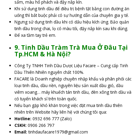
sẩm, màu hổ phách và đậy nắp kín.
Khi sử dụng tinh dầu để điều trị bệnh tật bằng con đường ăn
uống thì bắt buộc phải có sự hướng dẫn của chuyên gia y tế.
Ngưng sử dụng tinh dầu khi có dấu hiệu kích ứng. Bảo quản
tinh dầu trong chai, lọ có màu tối, đậy nắp kín sau khi dùng.
Để xa tầm tay trẻ em.
9. Tinh Dầu Tràm Trà Mua Ở Đâu Tại
Tp.HCM & Hà Nội?
Công Ty TNHH Tinh Dầu Dược Liệu Facare – Cung cấp Tinh
Dầu Thiên Nhiên nguyên chất 100%.
FACARE là Doanh nghiệp chuyên nhập khẩu và phân phối các
loại tinh dầu, dầu nền, nguyên liệu sản xuất dầu gió, dầu
viêm xoang… máy khuếch tán tinh dầu, đèn xông tinh dầu và
có tuyển khách sỉ trên toàn quốc.
Nếu bạn gặp khó khăn trong việc đặt mua tinh dầu thiên
nhiên trên Website hãy liên hệ với chúng tôi qua:
Hotline:
0932 696 777 (Zalo)
CSKH:
0906 266 797
Email:
tinhdaufacare1979@gmail.com