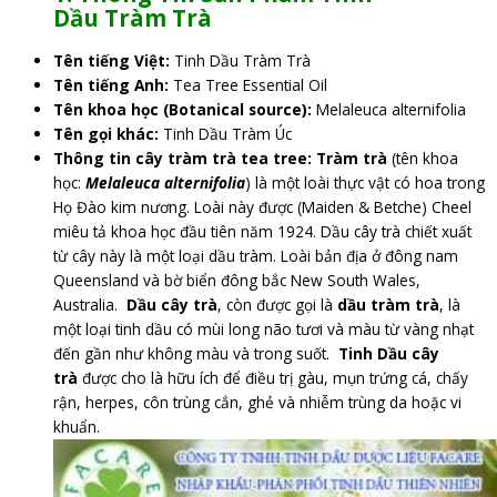
Dầu
Tràm Trà
Tên tiếng Việt:
Tinh Dầu Tràm Trà
Tên tiếng Anh:
Tea Tree Essential Oil
Tên khoa học (Botanical source):
Melaleuca alternifolia
Tên gọi khác:
Tinh Dầu Tràm Úc
Thông tin cây tràm trà tea tree:
Tràm trà
(tên khoa
học:
Melaleuca alternifolia
) là một loài thực vật có hoa trong
Họ Đào kim nương. Loài này được (Maiden & Betche) Cheel
miêu tả khoa học đầu tiên năm 1924. Dầu cây trà chiết xuất
từ cây này là một loại dầu tràm. Loài bản địa ở đông nam
Queensland và bờ biển đông bắc New South Wales,
Australia.
Dầu cây trà
, còn được gọi là
dầu tràm trà
, là
một loại tinh dầu có mùi long não tươi và màu từ vàng nhạt
đến gần như không màu và trong suốt.
Tinh Dầu cây
trà
được cho là hữu ích để điều trị gàu, mụn trứng cá, chấy
rận, herpes, côn trùng cắn, ghẻ và nhiễm trùng da hoặc vi
khuẩn.