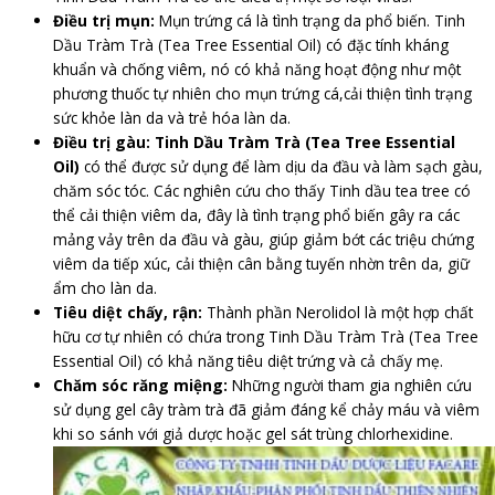
Điều trị mụn:
Mụn trứng cá là tình trạng da phổ biến. Tinh
Dầu Tràm Trà (Tea Tree Essential Oil) có đặc tính kháng
khuẩn và chống viêm, nó có khả năng hoạt động như một
phương thuốc tự nhiên cho mụn trứng cá,cải thiện tình trạng
sức khỏe làn da và trẻ hóa làn da.
Điều trị gàu: Tinh Dầu Tràm Trà (Tea Tree Essential
Oil)
có thể được sử dụng để làm dịu da đầu và làm sạch gàu,
chăm sóc tóc. Các nghiên cứu cho thấy Tinh dầu tea tree có
thể cải thiện viêm da, đây là tình trạng phổ biến gây ra các
mảng vảy trên da đầu và gàu, giúp giảm bớt các triệu chứng
viêm da tiếp xúc, cải thiện cân bằng tuyến nhờn trên da, giữ
ẩm cho làn da.
Tiêu diệt chấy, rận:
Thành phần Nerolidol là một hợp chất
hữu cơ tự nhiên có chứa trong Tinh Dầu Tràm Trà (Tea Tree
Essential Oil) có khả năng tiêu diệt trứng và cả chấy mẹ.
Chăm sóc răng miệng:
Những người tham gia nghiên cứu
sử dụng gel cây tràm trà đã giảm đáng kể chảy máu và viêm
khi so sánh với giả dược hoặc gel sát trùng chlorhexidine.