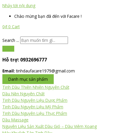
Nhảy tới nội dung
Chào mừng bạn đã đến với Facare !
0
₫
0
Cart
Search ...
Hỗ trợ:
0932696777
Email:
tinhdaufacare1979@gmail.com
Danh mục sản phẩm
Tinh Dầu Thiên Nhiên Nguyên Chất
Dầu Nền Nguyên Chất
Tinh Dầu Nguyên Liệu Dược Phẩm
Tinh Dầu Nguyên Liệu Mỹ Phẩm
Tinh Dầu Nguyên Liệu Thực Phẩm
Dầu Massage
Nguyên Liệu Sản Xuất Dầu Gió – Dầu Viêm Xoang
Máy Khuếch Tán Tinh Dầu