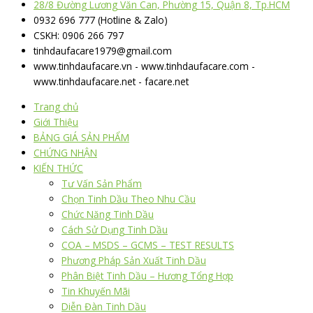
28/8 Đường Lương Văn Can, Phường 15, Quận 8, Tp.HCM
0932 696 777 (Hotline & Zalo)
CSKH: 0906 266 797
tinhdaufacare1979@gmail.com
www.tinhdaufacare.vn - www.tinhdaufacare.com -
www.tinhdaufacare.net - facare.net
Trang chủ
Giới Thiệu
BẢNG GIÁ SẢN PHẨM
CHỨNG NHẬN
KIẾN THỨC
Tư Vấn Sản Phẩm
Chọn Tinh Dầu Theo Nhu Cầu
Chức Năng Tinh Dầu
Cách Sử Dụng Tinh Dầu
COA – MSDS – GCMS – TEST RESULTS
Phương Pháp Sản Xuất Tinh Dầu
Phân Biệt Tinh Dầu – Hương Tổng Hợp
Tin Khuyến Mãi
Diễn Đàn Tinh Dầu