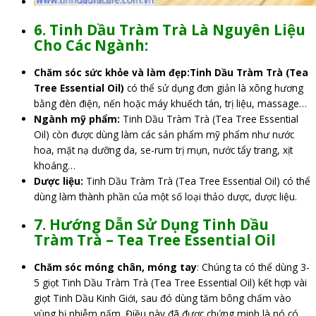
6. Tinh Dầu Tràm Trà Là Nguyên Liệu
Cho Các Ngành:
Chăm sóc sức khỏe và làm đẹp:Tinh Dầu Tràm Trà (Tea
Tree Essential Oil)
có thể sử dụng đơn giản là xông hương
bằng đèn điện, nến hoặc máy khuếch tán, trị liệu, massage…
Ngành mỹ phẩm:
Tinh Dầu Tràm Trà (Tea Tree Essential
Oil) còn được dùng làm các sản phẩm mỹ phẩm như nước
hoa, mặt nạ dưỡng da, se-rum trị mụn, nước tẩy trang, xịt
khoáng…
Dược liệu:
Tinh Dầu Tràm Trà (Tea Tree Essential Oil) có thể
dùng làm thành phần của một số loại thảo dược, dược liệu.
7. Hướng Dẫn Sử Dụng Tinh Dầu
Tràm Trà –
Tea Tree
Essential
Oil
Chăm sóc móng chân, móng tay
: Chúng ta có thể dùng 3-
5 giọt Tinh Dầu Tràm Trà (Tea Tree Essential Oil) kết hợp vài
giọt Tinh Dầu Kinh Giới, sau đó dùng tăm bông chấm vào
vùng bị nhiễm nấm. Điều này đã được chứng minh là nó có