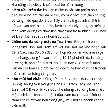
khả năng tiêu diệt vi khuẩn, loại bỏ nấm móng.
Kiềm Dầu trên da:
khi bạn makeup các sản phẩm như kem
nền, kem lót làm cho da bị dầu, có một cách đơn giản nhưng
vô cùng hiệu quả đó là bạn hãy thêm vài giọt tinh chất tràm
trà vào sản phẩm kem nền, kem lót. Khi tẩy trang bạn tiếp tục
thoa kem dưỡng có chứa tinh chất tràm trà tự nhiên. Điều này
sẽ khiến kiểm soát da nhờn hiệu quả.
Chăm sóc da cùng mặt nạ Tea Tree:
Bằng cách pha
loãng 5ml Tinh Dầu Tràm Trà với 3ml Dầu Hạt Nho hoặc Dầu
Cám Gạo, sau đó trộn đều hỗn hợp rồi bôi lên da, massage
nhẹ nhàng, thư giãn sau khoảng 10-15 phút rồi rửa lại bằng
nước sạch, bạn nên duy trì thói quen này 2-3 lần mỗi tuần.
Làn da của bạn sẽ được loại bỏ độc tố, tế bào chết, da trở nên
mềm mịn và trắng sáng hơn.
Khử mùi hôi chân:
Dùng nửa muỗng canh Dầu Ô Liu hoặc
Hướng Dương trộn 6-9 giọt Tinh Dầu Tràm Trà (Tea Tree
Essential Oil) vào rồi xoa bóp nhẹ nhàng vào lòng bàn chân.
Một cách khác bạn pha một ít dầu tràm trà cho vào bình xịt
chứa cồn rồi xịt vào bên trong giày, mùi hôi sẽ nhanh chóng
biến mất.