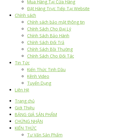
Mua Hàng Tại Cửa Hàng
Đặt Hàng Trực Tiếp Tại Website
Chính sách
Chính sách bảo mật thông tin
Chính Sách Cho Đại Lý
Chính Sách Bảo Hành
Chính Sách Đổi Trả
Chính Sách Bồi Thường
Chính Sách Cho Đối Tác
Tin Tức
Kiến Thức Tinh Dầu
Kênh Video
Tuyển Dụng
Liên Hệ
Trang chủ
Giới Thiệu
BẢNG GIÁ SẢN PHẨM
CHỨNG NHẬN
KIẾN THỨC
Tư Vấn Sản Phẩm