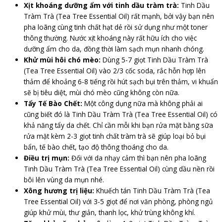
Xịt khoáng dưỡng ẩm với tinh dầu tràm trà:
Tinh Dầu
Tràm Trà (Tea Tree Essential Oil) rất mạnh, bởi vậy bạn nên
pha loãng cùng tinh chất hạt dẻ rồi sử dụng như một toner
thông thường. Nước xịt khoáng này rất hữu ích cho việc
dưỡng ẩm cho da, đồng thời làm sạch mụn nhanh chóng.
Khử mùi hôi chó mèo:
Dùng 5-7 giọt Tinh Dầu Tràm Trà
(Tea Tree Essential Oil) vào 2/3 cốc soda, rắc hỗn hợp lên
thảm để khoảng 6-8 tiếng rồi hút sạch bụi trên thảm, vi khuẩn
sẽ bị tiêu diệt, mùi chó mèo cũng không còn nữa.
Tẩy Tế Bào Chết:
Một công dụng nữa mà không phải ai
cũng biết đó là Tinh Dầu Tràm Trà (Tea Tree Essential Oil) có
khả năng tẩy da chết. Chỉ cần mỗi khi bạn rửa mặt bằng sữa
rửa mặt kèm 2-3 giọt tinh chất tràm trà sẽ giúp loại bỏ bụi
bẩn, tế bào chết, tạo độ thông thoáng cho da.
Điều trị mụn:
Đối với da nhạy cảm thì bạn nên pha loãng
Tinh Dầu Tràm Trà (Tea Tree Essential Oil) cùng dầu nền rồi
bôi lên vùng da mụn nhé.
Xông hương trị liệu:
Khuếch tán Tinh Dầu Tràm Trà (Tea
Tree Essential Oil) với 3-5 giọt để nơi văn phòng, phòng ngủ
giúp khử mùi, thư giản, thanh lọc, khử trùng không khí.