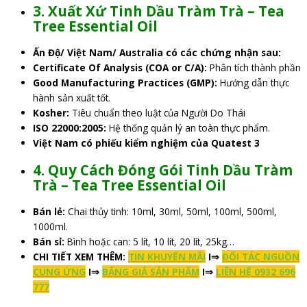
3. Xuất Xứ Tinh Dầu Tràm Trà – Tea
Tree Essential Oil
Ấn Độ/ Việt Nam/ Australia có các chứng nhận sau:
Certificate Of Analysis (COA or C/A):
Phân tích thành phần
Good Manufacturing Practices (GMP):
Hướng dẫn thực
hành sản xuất tốt.
Kosher:
Tiêu chuẩn theo luật của Người Do Thái
ISO 22000:2005:
Hệ thống quản lý an toàn thực phẩm.
Việt Nam có phiếu kiểm nghiệm của Quatest 3
4.
Quy Cách Đóng Gói
Tinh Dầu Tràm
Trà – Tea Tree
Essential
Oil
Bán lẻ:
Chai thủy tinh: 10ml, 30ml, 50ml, 100ml, 500ml,
1000ml.
Bán sỉ:
Bình hoặc can: 5 lít, 10 lít, 20 lít, 25kg…
CHI TIẾT XEM THÊM:
TIN KHUYẾN MÃI
I⇒
ĐỐI TÁC NGUỒN
CUNG ỨNG
I⇒
BẢNG GIÁ SẢN PHẨM
I⇒
LIÊN HỆ 0932 696
777