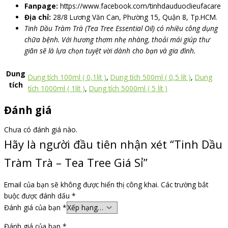
Fanpage:
https://www.facebook.com/tinhdauduoclieufacare
Địa chỉ:
28/8 Lương Văn Can, Phường 15, Quận 8, Tp.HCM.
Tinh Dầu Tràm Trà (Tea Tree Essential Oil) có nhiều công dụng
chữa bệnh. Với hương thơm nhẹ nhàng, thoải mái giúp thư
giãn sẽ là lựa chọn tuyệt vời dành cho bạn và gia đình.
Dung
Dung tích 100ml ( 0,1lít )
,
Dung tích 500ml ( 0,5 lít )
,
Dung
tích
tích 1000ml ( 1lít )
,
Dung tích 5000ml ( 5 lít )
Đánh giá
Chưa có đánh giá nào.
Hãy là người đầu tiên nhận xét “Tinh Dầu
Tràm Trà – Tea Tree Giá Sỉ”
Email của bạn sẽ không được hiển thị công khai.
Các trường bắt
buộc được đánh dấu
*
Đánh giá của bạn
*
Đánh giá của bạn
*