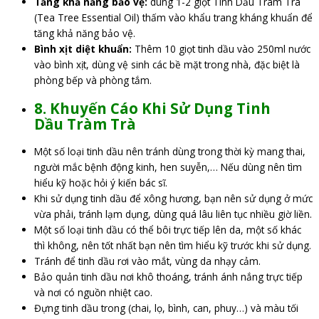
Tăng khả năng bảo vệ:
dùng 1-2 giọt Tinh Dầu Tràm Trà
(Tea Tree Essential Oil) thấm vào khẩu trang kháng khuẩn để
tăng khả năng bảo vệ.
Bình xịt diệt khuẩn:
Thêm 10 giọt tinh dầu vào 250ml nước
vào bình xịt, dùng vệ sinh các bề mặt trong nhà, đặc biệt là
phòng bếp và phòng tắm.
8.
Khuyến Cáo Khi Sử Dụng Tinh
Dầu
Tràm Trà
Một số loại tinh dầu nên tránh dùng trong thời kỳ mang thai,
người mắc bệnh động kinh, hen suyễn,… Nếu dùng nên tìm
hiểu kỹ hoặc hỏi ý kiến bác sĩ.
Khi sử dụng tinh dầu để xông hương, bạn nên sử dụng ở mức
vừa phải, tránh lạm dụng, dùng quá lâu liên tục nhiều giờ liền.
Một số loại tinh dầu có thể bôi trực tiếp lên da, một số khác
thì không, nên tốt nhất bạn nên tìm hiểu kỹ trước khi sử dụng.
Tránh để tinh dầu rơi vào mắt, vùng da nhạy cảm.
Bảo quản tinh dầu nơi khô thoáng, tránh ánh nắng trực tiếp
và nơi có nguồn nhiệt cao.
Đựng tinh dầu trong (chai, lọ, bình, can, phuy…) và màu tối