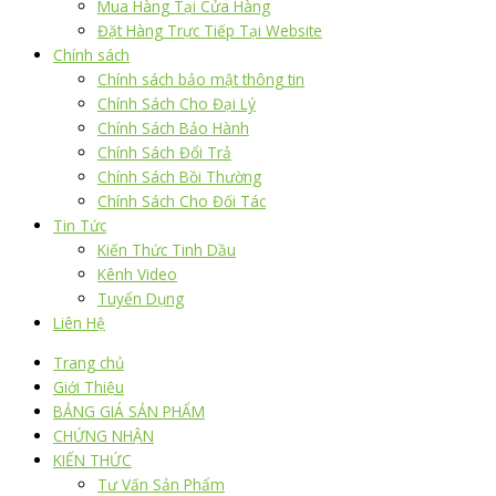
Mua Hàng Tại Cửa Hàng
Đặt Hàng Trực Tiếp Tại Website
Chính sách
Chính sách bảo mật thông tin
Chính Sách Cho Đại Lý
Chính Sách Bảo Hành
Chính Sách Đổi Trả
Chính Sách Bồi Thường
Chính Sách Cho Đối Tác
Tin Tức
Kiến Thức Tinh Dầu
Kênh Video
Tuyển Dụng
Liên Hệ
Trang chủ
Giới Thiệu
BẢNG GIÁ SẢN PHẨM
CHỨNG NHẬN
KIẾN THỨC
Tư Vấn Sản Phẩm