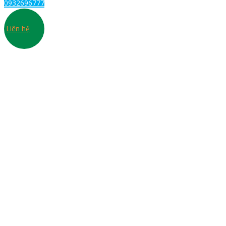
0932696777
Liên hệ