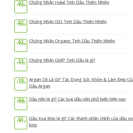
Chứng Nhận Halal Tinh Dầu Thiên Nhiên
02
Th04
Chứng Nhận ISO Tinh Dầu Thiên Nhiên
02
Th04
Chứng Nhận Organic Tinh Dầu Thiên Nhiên
02
Th04
Chứng Nhận GMP Tinh Dầu là gì?
23
Th03
Argan Oil Là Gì? Tác Dụng Sức Khỏe & Làm Đẹp Củ
19
Th03
Dầu Argan
Dầu nền là gì? Các loại dầu nền phổ biến hiện nay
04
Th03
Dầu Xoa Bóp là gì? Các thành phần chính của dầu x
05
Th12
bóp