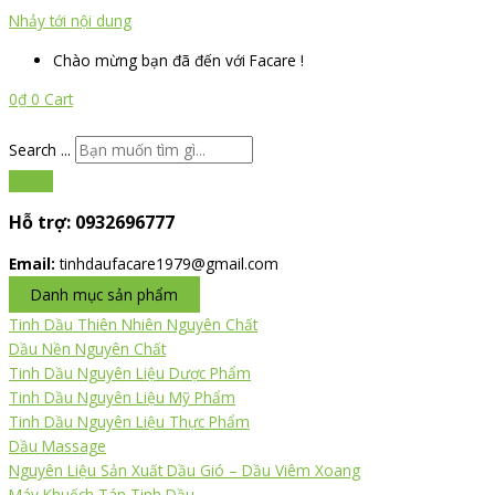
Nhảy tới nội dung
Chào mừng bạn đã đến với Facare !
0
₫
0
Cart
Search ...
Hỗ trợ:
0932696777
Email:
tinhdaufacare1979@gmail.com
Danh mục sản phẩm
Tinh Dầu Thiên Nhiên Nguyên Chất
Dầu Nền Nguyên Chất
Tinh Dầu Nguyên Liệu Dược Phẩm
Tinh Dầu Nguyên Liệu Mỹ Phẩm
Tinh Dầu Nguyên Liệu Thực Phẩm
Dầu Massage
Nguyên Liệu Sản Xuất Dầu Gió – Dầu Viêm Xoang
Máy Khuếch Tán Tinh Dầu