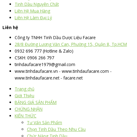
Tinh Dầu Nguyên Chất
Liên Hệ Mua Hàng
Liên Hệ Làm Đại Lý
Liên hệ
Công ty TNHH Tinh Dầu Dược Liệu Facare
28/8 Đường Lương Văn Can, Phường 15, Quận 8, Tp.HCM
0932 696 777 (Hotline & Zalo)
CSKH: 0906 266 797
tinhdaufacare1979@gmail.com
www.tinhdaufacare.vn - www.tinhdaufacare.com -
www.tinhdaufacare.net - facare.net
Trang chủ
Giới Thiệu
BẢNG GIÁ SẢN PHẨM
CHỨNG NHẬN
KIẾN THỨC
Tư Vấn Sản Phẩm
Chọn Tinh Dầu Theo Nhu Cầu
Chức Năng Tinh Dầu