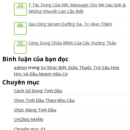
7 Tác Dụng Của Việc Massage Cho Mẹ Sau Sinh &
20
Th11
Những Khuyến Cáo Cần Biết
Gia Công Serum Dưỡng Da, Trị Mụn Thâm
06
Th11
Công Dụng Chữa Bệnh Của Cây Hương Thảo
25
Th10
Bình luận của bạn đọc
admin
trong
Sự Khác Biệt Giữa Thuốc Trừ Sâu Hóa
Học Và Dầu Neem Hữu Cơ
Chuyên mục
Cách Sử Dụng Tinh Dầu
Chọn Tinh Dầu Theo Nhu Cầu
Chức Năng Tinh Dầu
CHỨNG NHẬN
Chuyên mục 01