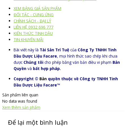
XEM BẢNG GIÁ SẢN PHẨM
ĐỐI TÁC - CUNG ỨNG
CHÍNH SÁCH - ĐẠI LÝ
LIÊN HỆ 0932 696 777
KIẾN THỨC TINH DẦU
TIN KHUYẾN MÃI
Bài viết này là
Tài Sản Trí Tuệ
của
Công Ty TNHH Tinh
Dầu Dược Liệu Facare
, mọi hình thức sao chép khi chưa
được
Chúng tôi
cho phép bằng văn bản điều vi phạm
Bản
Quyền
và
bất hợp pháp.
Copyright ©
Bản
quyền thuộc về Công ty TNHH Tinh
Dầu Dược Liệu Facare™
Sản phẩm liên quan
No data was found
Xem thêm sản phẩm
Để lại một bình luận