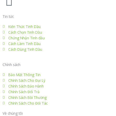
F
o
r
i
r
e
a
Tin tức
k
n
a
s
c
Kiến Thức Tinh Dầu
m
t
Cách Chọn Tinh Dầu
e
Chứng Nhận Tinh dầu
Cách Làm Tinh Dầu
b
Cách Dùng Tinh Dầu
o
Chính sách
o
Bảo Mật Thông Tin
Chính Sách Cho Đại Lý
k
Chính Sách Bảo Hành
Chính Sách Đổi Trả
Chính Sách Bồi Thường
Chính Sách Cho Đối Tác
Về chúng tôi