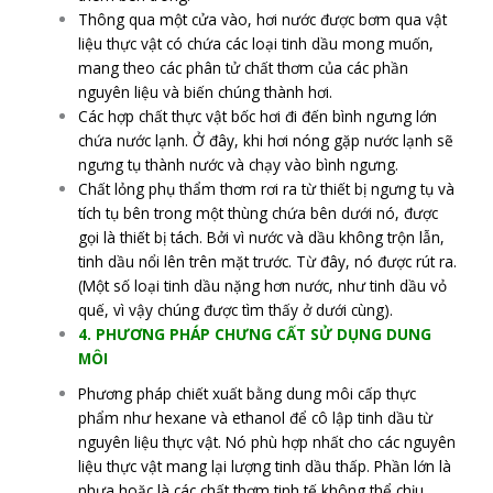
Thông qua một cửa vào, hơi nước được bơm qua vật
liệu thực vật có chứa các loại tinh dầu mong muốn,
mang theo các phân tử chất thơm của các phần
nguyên liệu và biến chúng thành hơi.
Các hợp chất thực vật bốc hơi đi đến bình ngưng lớn
chứa nước lạnh. Ở đây, khi hơi nóng gặp nước lạnh sẽ
ngưng tụ thành nước và chạy vào bình ngưng.
Chất lỏng phụ thẩm thơm rơi ra từ thiết bị ngưng tụ và
tích tụ bên trong một thùng chứa bên dưới nó, được
gọi là thiết bị tách. Bởi vì nước và dầu không trộn lẫn,
tinh dầu nổi lên trên mặt trước. Từ đây, nó được rút ra.
(Một số loại tinh dầu nặng hơn nước, như tinh dầu vỏ
quế, vì vậy chúng được tìm thấy ở dưới cùng).
4. PHƯƠNG PHÁP CHƯNG CẤT SỬ DỤNG DUNG
MÔI
Phương pháp chiết xuất bằng dung môi cấp thực
phẩm như hexane và ethanol để cô lập tinh dầu từ
nguyên liệu thực vật. Nó phù hợp nhất cho các nguyên
liệu thực vật mang lại lượng tinh dầu thấp. Phần lớn là
nhựa hoặc là các chất thơm tinh tế không thể chịu