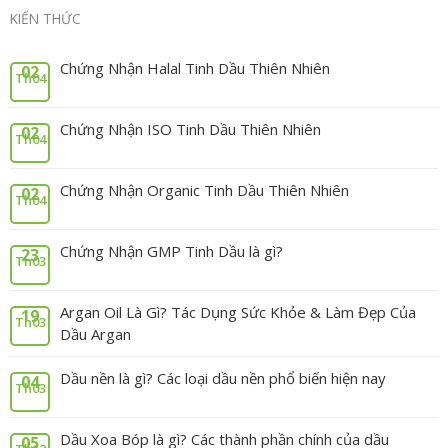
KIẾN THỨC
Chứng Nhận Halal Tinh Dầu Thiên Nhiên
02
Th04
Chứng Nhận ISO Tinh Dầu Thiên Nhiên
02
Th04
Chứng Nhận Organic Tinh Dầu Thiên Nhiên
02
Th04
Chứng Nhận GMP Tinh Dầu là gì?
23
Th03
Argan Oil Là Gì? Tác Dụng Sức Khỏe & Làm Đẹp Của
19
Th03
Dầu Argan
Dầu nền là gì? Các loại dầu nền phổ biến hiện nay
04
Th03
Dầu Xoa Bóp là gì? Các thành phần chính của dầu
05