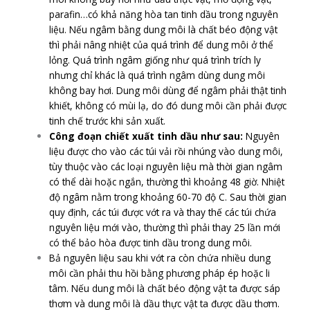
parafin…có khả năng hòa tan tinh dầu trong nguyên
liệu. Nếu ngâm bằng dung môi là chất béo động vật
thì phải nâng nhiệt của quá trình để dung môi ở thể
lỏng. Quá trình ngâm giống như quá trình trích ly
nhưng chỉ khác là quá trình ngâm dùng dung môi
không bay hơi. Dung môi dùng để ngâm phải thật tinh
khiết, không có mùi lạ, do đó dung môi cần phải được
tinh chế trước khi sản xuất.
Công đoạn chiết xuất tinh dầu như sau:
Nguyên
liệu được cho vào các túi vải rồi nhúng vào dung môi,
tùy thuộc vào các loại nguyên liệu mà thời gian ngâm
có thể dài hoặc ngắn, thường thì khoảng 48 giờ. Nhiệt
độ ngâm nằm trong khoảng 60-70 độ C. Sau thời gian
quy định, các túi được vớt ra và thay thế các túi chứa
nguyên liệu mới vào, thường thì phải thay 25 lần mới
có thể bảo hòa được tinh dầu trong dung môi.
Bả nguyên liệu sau khi vớt ra còn chứa nhiều dung
môi cần phải thu hồi bằng phương pháp ép hoặc li
tâm. Nếu dung môi là chất béo động vật ta được sáp
thơm và dung môi là dầu thực vật ta được dầu thơm.