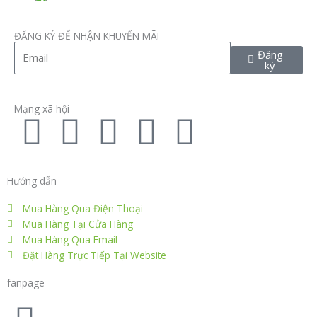
ĐĂNG KÝ ĐỂ NHẬN KHUYẾN MÃI
Email
Đăng
ký
Mạng xã hội
F
T
L
I
P
a
w
i
n
i
Hướng dẫn
c
i
n
s
n
Mua Hàng Qua Điện Thoại
e
t
k
t
t
Mua Hàng Tại Cửa Hàng
Mua Hàng Qua Email
Đặt Hàng Trực Tiếp Tại Website
b
t
e
a
e
fanpage
o
e
d
g
r