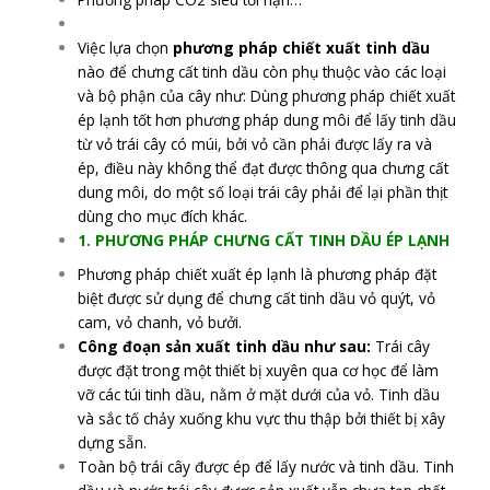
Việc lựa chọn
phương pháp chiết xuất tinh dầu
nào để chưng cất tinh dầu còn phụ thuộc vào các loại
và bộ phận của cây như: Dùng phương pháp chiết xuất
ép lạnh tốt hơn phương pháp dung môi để lấy tinh dầu
từ vỏ trái cây có múi, bởi vỏ cần phải được lấy ra và
ép, điều này không thể đạt được thông qua chưng cất
dung môi, do một số loại trái cây phải để lại phần thịt
dùng cho mục đích khác.
1. PHƯƠNG PHÁP CHƯNG CẤT TINH DẦU ÉP LẠNH
Phương pháp chiết xuất ép lạnh là phương pháp đặt
biệt được sử dụng để chưng cất tinh dầu vỏ quýt, vỏ
cam, vỏ chanh, vỏ bưởi.
Công đoạn sản xuất tinh dầu như sau:
Trái cây
được đặt trong một thiết bị xuyên qua cơ học để làm
vỡ các túi tinh dầu, nằm ở mặt dưới của vỏ. Tinh dầu
và sắc tố chảy xuống khu vực thu thập bởi thiết bị xây
dựng sẵn.
Toàn bộ trái cây được ép để lấy nước và tinh dầu. Tinh