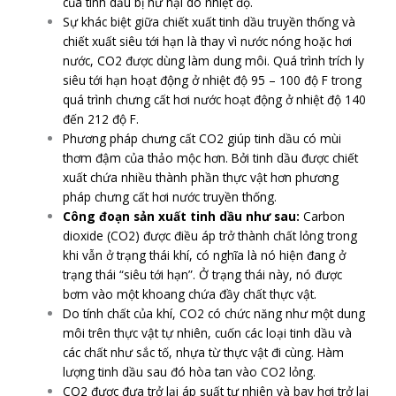
của tinh dầu bị hư hại do nhiệt độ.
Sự khác biệt giữa chiết xuất tinh dầu truyền thống và
chiết xuất siêu tới hạn là thay vì nước nóng hoặc hơi
nước, CO2 được dùng làm dung môi. Quá trình trích ly
siêu tới hạn hoạt động ở nhiệt độ 95 – 100 độ F trong
quá trình chưng cất hơi nước hoạt động ở nhiệt độ 140
đến 212 độ F.
Phương pháp chưng cất CO2 giúp tinh dầu có mùi
thơm đậm của thảo mộc hơn. Bởi tinh dầu được chiết
xuất chứa nhiều thành phần thực vật hơn phương
pháp chưng cất hơi nước truyền thống.
Công đoạn sản xuất tinh dầu như sau:
Carbon
dioxide (CO2) được điều áp trở thành chất lỏng trong
khi vẫn ở trạng thái khí, có nghĩa là nó hiện đang ở
trạng thái “siêu tới hạn”. Ở trạng thái này, nó được
bơm vào một
khoang
chứa đầy chất thực vật.
Do tính chất của khí, CO2 có chức năng như một dung
môi trên thực vật tự nhiên, cuốn các loại tinh dầu và
các chất như sắc tố, nhựa từ thực vật đi cùng. Hàm
lượng tinh dầu sau đó hòa tan vào CO2 lỏng.
CO2 được đưa trở lại áp suất tự nhiên và bay hơi trở lại