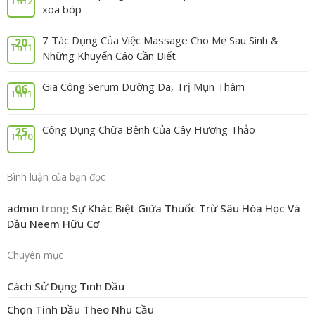
Th12
xoa bóp
7 Tác Dụng Của Việc Massage Cho Mẹ Sau Sinh &
20
Th11
Những Khuyến Cáo Cần Biết
Gia Công Serum Dưỡng Da, Trị Mụn Thâm
06
Th11
Công Dụng Chữa Bệnh Của Cây Hương Thảo
25
Th10
Bình luận của bạn đọc
admin
trong
Sự Khác Biệt Giữa Thuốc Trừ Sâu Hóa Học Và
Dầu Neem Hữu Cơ
Chuyên mục
Cách Sử Dụng Tinh Dầu
Chọn Tinh Dầu Theo Nhu Cầu