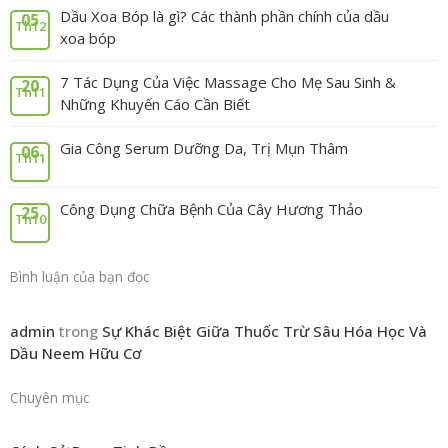
Dầu Xoa Bóp là gì? Các thành phần chính của dầu
05
Th12
xoa bóp
7 Tác Dụng Của Việc Massage Cho Mẹ Sau Sinh &
20
Th11
Những Khuyến Cáo Cần Biết
Gia Công Serum Dưỡng Da, Trị Mụn Thâm
06
Th11
Công Dụng Chữa Bệnh Của Cây Hương Thảo
25
Th10
Bình luận của bạn đọc
admin
trong
Sự Khác Biệt Giữa Thuốc Trừ Sâu Hóa Học Và
Dầu Neem Hữu Cơ
Chuyên mục