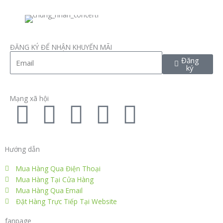
ĐĂNG KÝ ĐỂ NHẬN KHUYẾN MÃI
Email
Đăng
ký
Mạng xã hội
F
T
L
I
P
a
w
i
n
i
Hướng dẫn
c
i
n
s
n
Mua Hàng Qua Điện Thoại
e
t
k
t
t
Mua Hàng Tại Cửa Hàng
Mua Hàng Qua Email
Đặt Hàng Trực Tiếp Tại Website
b
t
e
a
e
fanpage