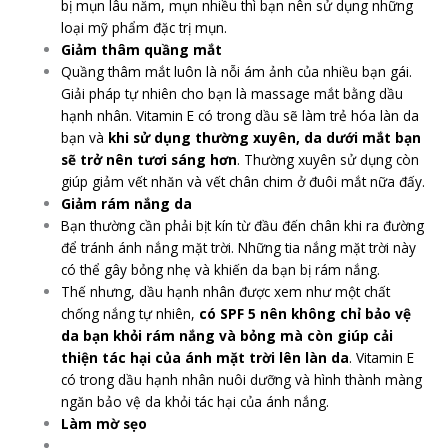
bị mụn lâu năm, mụn nhiều thì bạn nên sử dụng những
loại mỹ phẩm đặc trị mụn.
Giảm thâm quầng mắt
Quầng thâm mắt luôn là nỗi ám ảnh của nhiều bạn gái.
Giải pháp tự nhiên cho bạn là massage mắt bằng dầu
hạnh nhân. Vitamin E có trong dầu sẽ làm trẻ hóa làn da
bạn và
khi sử dụng thường xuyên, da dưới mắt bạn
sẽ trở nên tươi sáng hơn
. Thường xuyên sử dụng còn
giúp giảm vết nhăn và vết chân chim ở đuôi mắt nữa đấy.
Giảm rám nắng da
Bạn thường cần phải bịt kín từ đầu đến chân khi ra đường
để tránh ánh nắng mặt trời. Những tia nắng mặt trời này
có thể gây bỏng nhẹ và khiến da bạn bị rám nắng.
Thế nhưng, dầu hạnh nhân được xem như một chất
chống nắng tự nhiên,
có SPF 5 nên không chỉ bảo vệ
da bạn khỏi rám nắng và bỏng mà còn giúp cải
thiện tác hại của ánh mặt trời lên làn da
. Vitamin E
có trong dầu hạnh nhân nuôi dưỡng và hình thành màng
ngăn bảo vệ da khỏi tác hại của ánh nắng.
Làm mờ sẹo