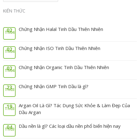
KIẾN THỨC
Chứng Nhận Halal Tinh Dầu Thiên Nhiên
02
Th04
Chứng Nhận ISO Tinh Dầu Thiên Nhiên
02
Th04
Chứng Nhận Organic Tinh Dầu Thiên Nhiên
02
Th04
Chứng Nhận GMP Tinh Dầu là gì?
23
Th03
Argan Oil Là Gì? Tác Dụng Sức Khỏe & Làm Đẹp Của
19
Th03
Dầu Argan
Dầu nền là gì? Các loại dầu nền phổ biến hiện nay
04
Th03