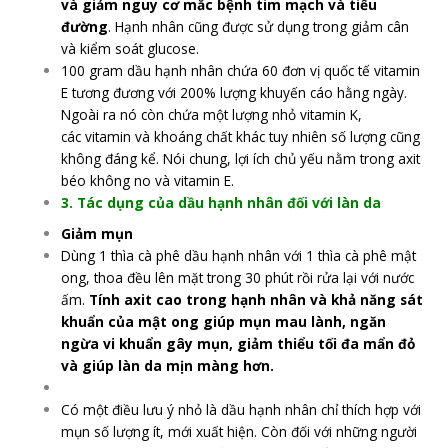
và giảm nguy cơ mắc bệnh tim mạch và tiểu
đường
. Hạnh nhân cũng được sử dụng trong giảm cân
và kiểm soát glucose.
100 gram dầu hạnh nhân chứa 60 đơn vị quốc tế vitamin
E tương đương với 200% lượng khuyến cáo hằng ngày.
Ngoài ra nó còn chứa một lượng nhỏ vitamin K,
các vitamin và khoáng chất khác tuy nhiên số lượng cũng
không đáng kể. Nói chung, lợi ích chủ yếu nằm trong axit
béo không no và vitamin E.
3. Tác dụng của dầu hạnh nhân đối với làn da
Giảm mụn
Dùng 1 thìa cà phê dầu hạnh nhân với 1 thìa cà phê mật
ong, thoa đều lên mặt trong 30 phút rồi rửa lại với nước
ấm.
Tính axit cao trong hạnh nhân và khả năng sát
khuẩn của mật ong giúp mụn mau lành, ngăn
ngừa vi khuẩn gây mụn, giảm thiểu tối đa mẩn đỏ
và giúp làn da mịn màng hơn.
Có một điều lưu ý nhỏ là dầu hạnh nhân chỉ thích hợp với
mụn số lượng ít, mới xuất hiện. Còn đối với những người