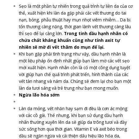
Sẹo là một phần tự nhiên trong quá trình tự liền da của cơ
thể, xuất hiện khi làn da gặp phải các vết thương do tai
nạn, bỏng, phẫu thuật hay mụn nhọt viêm nhiễm… Da bị
tổn thương càng nặng, thời gian lành vết thương càng lâu
thì sẹo để lại càng lớn.
Trong tinh dầu hạnh nhân có
chứa chất kháng khuẩn cũng như tính axit tự
nhiên sẽ mờ đi vết thâm do mụn để lại.
Khi bạn gặp phải tình trạng như vậy, dầu hạnh nhân là
một liệu pháp ổn định nhất giúp bạn làm mờ các vết sẹo
mới xuất hiện. Hạnh nhân còn là có một công dụng tuyệt
vời giúp hạn chế quá trình phát triển, hình thành của các
vết tàn nhang và nám da. Chúng sẽ đem lại cho bạn một
làn da tươi sáng và trẻ trung như bạn mong muốn.
Ngừa lão hóa sớm
Làn da mỏng, vết nhăn hay sạm đi đều là cơn ác mộng
với các cô gái. Thế nhưng, khi bạn sử dụng dầu hạnh
nhân thường xuyên lên da sẽ giúp da trông tươi và đầy
sức sống hơn qua thời gian. Vitamin E và axit béo trong
dầu sẽ ngăn ngừa và cải thiện dấu hiệu lão hóa da,