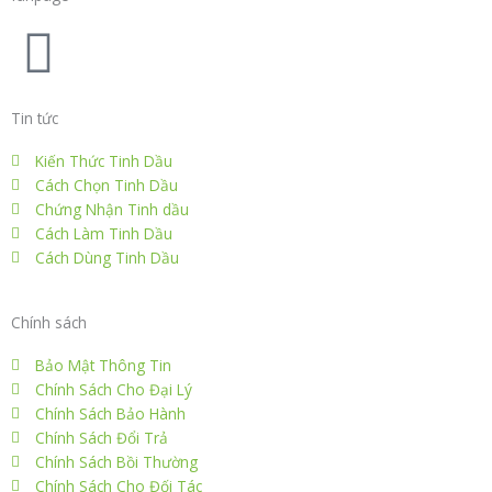
o
e
d
g
r
F
o
r
i
r
e
a
Tin tức
k
n
a
s
c
Kiến Thức Tinh Dầu
m
t
Cách Chọn Tinh Dầu
e
Chứng Nhận Tinh dầu
Cách Làm Tinh Dầu
b
Cách Dùng Tinh Dầu
o
Chính sách
o
Bảo Mật Thông Tin
Chính Sách Cho Đại Lý
k
Chính Sách Bảo Hành
Chính Sách Đổi Trả
Chính Sách Bồi Thường
Chính Sách Cho Đối Tác