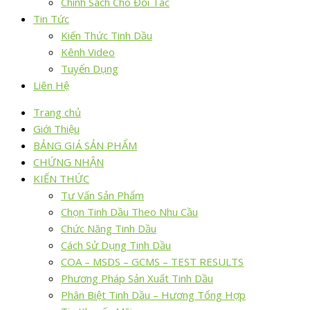
Chính Sách Cho Đối Tác
Tin Tức
Kiến Thức Tinh Dầu
Kênh Video
Tuyển Dụng
Liên Hệ
Trang chủ
Giới Thiệu
BẢNG GIÁ SẢN PHẨM
CHỨNG NHẬN
KIẾN THỨC
Tư Vấn Sản Phẩm
Chọn Tinh Dầu Theo Nhu Cầu
Chức Năng Tinh Dầu
Cách Sử Dụng Tinh Dầu
COA – MSDS – GCMS – TEST RESULTS
Phương Pháp Sản Xuất Tinh Dầu
Phân Biệt Tinh Dầu – Hương Tổng Hợp