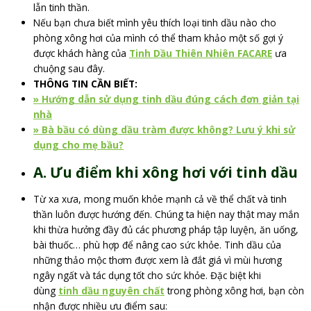
lẫn tinh thần.
Nếu bạn chưa biết mình yêu thích loại tinh dầu nào cho
phòng xông hơi của mình có thể tham khảo một số gợi ý
được khách hàng của
Tinh Dầu Thiên Nhiên FACARE
ưa
chuộng sau
đây.
THÔNG TIN CẦN BIẾT:
» Hướng dẫn sử dụng tinh dầu đúng cách đơn giản tại
nhà
» Bà bầu có dùng dầu tràm được không? Lưu ý khi sử
dụng cho mẹ bầu?
A. Ưu điểm khi xông hơi với tinh dầu
Từ xa xưa, mong muốn khỏe mạnh cả về thể chất và tinh
thần luôn được hướng đến. Chúng ta hiện nay thật may mắn
khi thừa hưởng đầy đủ các phương pháp tập luyện, ăn uống,
bài thuốc… phù hợp để nâng cao sức khỏe. Tinh dầu của
những thảo mộc thơm được xem là đắt giá vì mùi hương
ngây ngất và tác dụng tốt cho sức khỏe. Đặc biệt khi
dùng
tinh dầu nguyên chất
trong phòng xông hơi, bạn còn
nhận được nhiều ưu điểm sau: