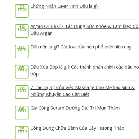
Chứng Nhận GMP Tinh Dầu là gì?
23
Th03
Argan Oil Là Gì? Tác Dụng Sức Khỏe & Làm Đẹp Củ
19
Th03
Dầu Argan
Dầu nền là gì? Các loại dầu nền phổ biến hiện nay
04
Th03
Dầu Xoa Bóp là gì? Các thành phần chính của dầu x
05
Th12
bóp
7 Tác Dụng Của Việc Massage Cho Mẹ Sau Sinh &
20
Th11
Những Khuyến Cáo Cần Biết
Gia Công Serum Dưỡng Da, Trị Mụn Thâm
06
Th11
Công Dụng Chữa Bệnh Của Cây Hương Thảo
25
Th10