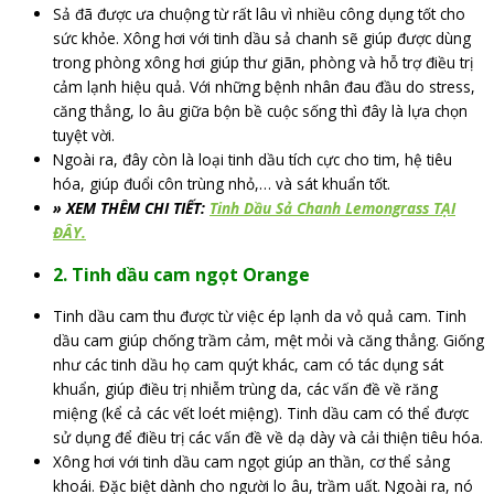
Sả đã được ưa chuộng từ rất lâu vì nhiều công dụng tốt cho
sức khỏe. Xông hơi với tinh dầu sả chanh sẽ giúp được dùng
trong phòng xông hơi giúp thư giãn, phòng và hỗ trợ điều trị
cảm lạnh hiệu quả. Với những bệnh nhân đau đầu do stress,
căng thẳng, lo âu giữa bộn bề cuộc sống thì đây là lựa chọn
tuyệt vời.
Ngoài ra, đây còn là loại tinh dầu tích cực cho tim, hệ tiêu
hóa, giúp đuổi côn trùng nhỏ,… và sát khuẩn tốt.
» XEM THÊM CHI TIẾT:
Tinh Dầu Sả Chanh Lemongrass TẠI
ĐÂY.
2. Tinh dầu cam ngọt Orange
Tinh dầu cam thu được từ việc ép lạnh da vỏ quả cam. Tinh
dầu cam giúp chống trầm cảm, mệt mỏi và căng thẳng. Giống
như các tinh dầu họ cam quýt khác, cam có tác dụng sát
khuẩn, giúp điều trị nhiễm trùng da, các vấn đề về răng
miệng (kể cả các vết loét miệng). Tinh dầu cam có thể được
sử dụng để điều trị các vấn đề về dạ dày và cải thiện tiêu hóa.
Xông hơi với tinh dầu cam ngọt giúp an thần, cơ thể sảng
khoái. Đặc biệt dành cho người lo âu, trầm uất. Ngoài ra, nó