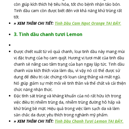
còn giúp kích thích hệ tiêu hóa, tốt cho bệnh nhận táo bón.
Tinh dầu cam còn được biết đến với khả năng khử trùng rất
tốt.
» XEM THÊM CHI TIẾT:
Tinh Dầu Cam Ngọt Orange TẠI ĐÂY
.
3. Tinh dầu chanh tươi Lemon
Được chiết xuất từ ​​vỏ quả chanh, loại tinh dầu này mang mùi
vị đặc trưng của họ cam quýt. Hương vị tươi mát của tinh dầu
chanh sẽ nâng cao tâm trạng của bạn ngay lập tức. Tinh dầu
chanh vừa kích thích vừa làm dịu, vì vậy nó có thể được sử
dụng để điều trị các chứng rối loạn căng thẳng và mất ngủ.
Nó giúp giảm sự mệt mỏi về tinh thần và thể chất và cải thiện
chức năng nhận thức.
Đặc tính sát trùng và kháng khuẩn của nó rất hữu ích trong
việc điều trị nhiễm trùng da, nhiễm trùng đường hô hấp và
khử trùng bề mặt. Hiệu quả trong việc làm sạch da và làm
săn chắc da được yêu thích trong nghành mỹ phẩm.
» XEM THÊM CHI TIẾT:
Tinh Dầu Chanh Tươi Lemon TẠI ĐÂY.