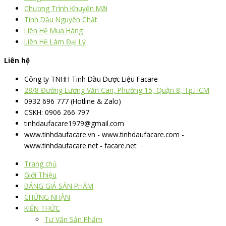
Chương Trình Khuyến Mãi
Tinh Dầu Nguyên Chất
Liên Hệ Mua Hàng
Liên Hệ Làm Đại Lý
Liên hệ
Công ty TNHH Tinh Dầu Dược Liệu Facare
28/8 Đường Lương Văn Can, Phường 15, Quận 8, Tp.HCM
0932 696 777 (Hotline & Zalo)
CSKH: 0906 266 797
tinhdaufacare1979@gmail.com
www.tinhdaufacare.vn - www.tinhdaufacare.com -
www.tinhdaufacare.net - facare.net
Trang chủ
Giới Thiệu
BẢNG GIÁ SẢN PHẨM
CHỨNG NHẬN
KIẾN THỨC
Tư Vấn Sản Phẩm