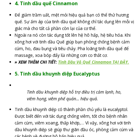
4. Tinh dầu quế Cinnamon
Để giảm trầm uất, mệt mỏi hiệu quả bạn có thể thử hương
quế. Sự ấm áp của tinh dầu quế không chỉ tác dụng lên mỗi vị
giác mà cho tất cả phần còn lại của cơ thể.
Ngoài ra nó còn tác dụng tốt lên hệ hô hấp, hệ tiêu hóa. Khi
xông hơi với tinh dầu Quế giúp bạn phòng chống bệnh cảm
cúm, ho, đau bụng và tiêu chảy. Pha loãng tinh dầu quế để
massage, xoa bóp đẩy lùi những cơn co thắt cơ.
» XEM THÊM CHI TIẾT:
Tinh Dầu Vỏ Quế Cinnamon TẠI ĐÂY.
5. Tinh dầu khuynh diệp Eucalyptus
Tinh dầu khuynh diệp hỗ trợ điều trị cảm lạnh, ho,
viêm họng, viêm phế quản… hiệu quả.
Tinh dầu khuynh diệp có thành phần chủ yếu là eucalyptol.
Được biết đến với tác dụng chống viêm, tốt cho bệnh nhân
cảm cúm, viêm xoang, thấp khớp,… Vì vậy, xông hơi với tinh
dầu khuynh diệp sẽ giúp thư giãn đầu óc, phòng cảm cúm và
các bệnh về đường hô hấp hiệu quả.