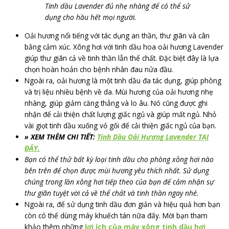
Tinh dầu Lavender đủ nhẹ nhàng để có thể sử
dụng cho hầu hết mọi người.
Oải hương nổi tiếng với tác dụng an thần, thư giãn và cân
bằng cảm xúc. Xông hơi với tinh dầu hoa oải hương Lavender
giúp thư giãn cả về tinh thần lẫn thể chất. Đặc biệt đây là lựa
chọn hoàn hoản cho bệnh nhân đau nửa đầu.
Ngoài ra, oải hương là một tinh dầu đa tác dụng, giúp phòng
và trị liệu nhiều bệnh về da. Mùi hương của oải hương nhẹ
nhàng, giúp giảm căng thẳng và lo âu. Nó cũng được ghi
nhận để cải thiện chất lượng giấc ngủ và giúp mất ngủ. Nhỏ
vài giọt tinh dầu xuống vỏ gối để cải thiện giấc ngủ của bạn.
» XEM THÊM CHI TIẾT:
Tinh Dầu Oải Hương Lavender TẠI
ĐÂY.
Bạn có thể thử bất kỳ loại tinh dầu cho phòng xông hơi nào
bên trên để chọn được mùi hương yêu thích nhất. Sử dụng
chúng trong lần xông hơi tiếp theo của bạn để cảm nhận sự
thư giãn tuyệt vời cả về thể chất và tinh thần ngay nhé.
Ngoài ra, để sử dụng tinh dầu đơn giản và hiệu quả hơn bạn
còn có thể dùng máy khuếch tán nữa đấy. Mời bạn tham
khảo thêm những
lợi ích của máy xông tinh dầu hơi