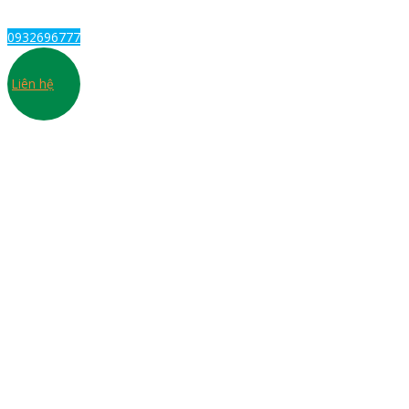
0932696777
Liên hệ