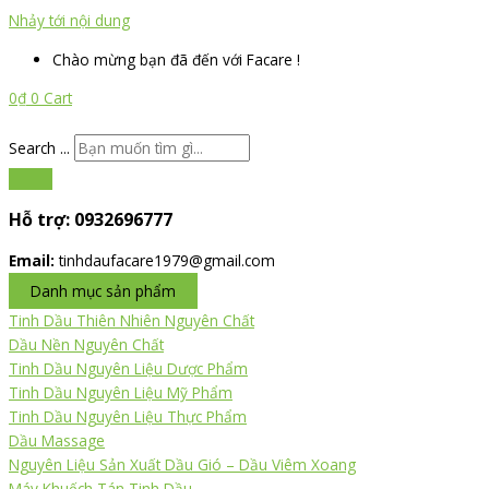
Nhảy tới nội dung
Chào mừng bạn đã đến với Facare !
0
₫
0
Cart
Search ...
Hỗ trợ:
0932696777
Email:
tinhdaufacare1979@gmail.com
Danh mục sản phẩm
Tinh Dầu Thiên Nhiên Nguyên Chất
Dầu Nền Nguyên Chất
Tinh Dầu Nguyên Liệu Dược Phẩm
Tinh Dầu Nguyên Liệu Mỹ Phẩm
Tinh Dầu Nguyên Liệu Thực Phẩm
Dầu Massage
Nguyên Liệu Sản Xuất Dầu Gió – Dầu Viêm Xoang
Máy Khuếch Tán Tinh Dầu