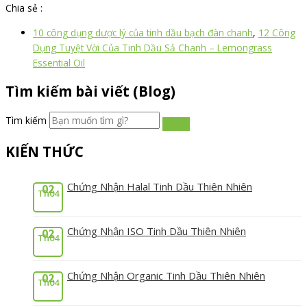
Chia sẻ :
10 công dụng dược lý của tinh dầu bạch đàn chanh
,
12 Công
Dụng Tuyệt Vời Của Tinh Dầu Sả Chanh – Lemongrass
Essential Oil
Tìm kiếm bài viết (Blog)
Tìm kiếm
KIẾN THỨC
Chứng Nhận Halal Tinh Dầu Thiên Nhiên
02
Th04
Chứng Nhận ISO Tinh Dầu Thiên Nhiên
02
Th04
Chứng Nhận Organic Tinh Dầu Thiên Nhiên
02
Th04