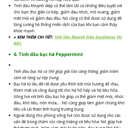
Tinh dầu khuynh diệp có thể làm tất cả những điều tuyệt vời
cho bạn: thư giãn cơ bắp, giảm đau nhức, mở xoang, giảm
mệt mỏi và giảm đau đầu. Nó cũng có thể được sử dụng để
tăng cường hệ thống miễn dịch của bạn khi bạn cảm thấy
khỏe mạnh.
» XEM THÊM CHI TIẾT:
Tinh Dầu Khuynh Diệp Eucalyptus TẠI
ĐÂY.
6. Tinh dầu bạc hà Peppermint
Tinh dầu bạc hà có thể giúp giải tỏa căng thẳng, giảm trầm
cảm và tăng sự tập trung.
Bạc hà từ lâu đã rất được yêu thích bởi mùi hương dễ chịu,
thơm mát và công dụng tốt cho hệ hô hấp và hệ tiêu hóa.
Xông hơi với tinh dầu bạc hà giúp cơ thể giảm mệt mỏi, nhức
đầu, khó tiêu, nôn mửa,… Nó cũng giúp làm giảm chứng khó
tiêu và cải thiện tình trạng trướng bụng.
Ngoài dùng cho phòng xông hơi còn được sử dụng cho các
vấn đề trong chăm sóc răng miệng và tiêu hóa. Nó giúp hơi
thở thơm mát, giảm cảm giác buồn nôn, đau bụng khó tiêu