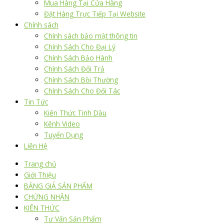
Mua Hàng Tại Cửa Hàng
Đặt Hàng Trực Tiếp Tại Website
Chính sách
Chính sách bảo mật thông tin
Chính Sách Cho Đại Lý
Chính Sách Bảo Hành
Chính Sách Đổi Trả
Chính Sách Bồi Thường
Chính Sách Cho Đối Tác
Tin Tức
Kiến Thức Tinh Dầu
Kênh Video
Tuyển Dụng
Liên Hệ
Trang chủ
Giới Thiệu
BẢNG GIÁ SẢN PHẨM
CHỨNG NHẬN
KIẾN THỨC
Tư Vấn Sản Phẩm