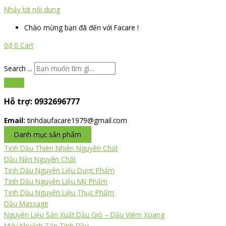
Nhảy tới nội dung
Chào mừng bạn đã đến với Facare !
0
₫
0
Cart
Search ...
Hỗ trợ:
0932696777
Email:
tinhdaufacare1979@gmail.com
Danh mục sản phẩm
Tinh Dầu Thiên Nhiên Nguyên Chất
Dầu Nền Nguyên Chất
Tinh Dầu Nguyên Liệu Dược Phẩm
Tinh Dầu Nguyên Liệu Mỹ Phẩm
Tinh Dầu Nguyên Liệu Thực Phẩm
Dầu Massage
Nguyên Liệu Sản Xuất Dầu Gió – Dầu Viêm Xoang
Máy Khuếch Tán Tinh Dầu