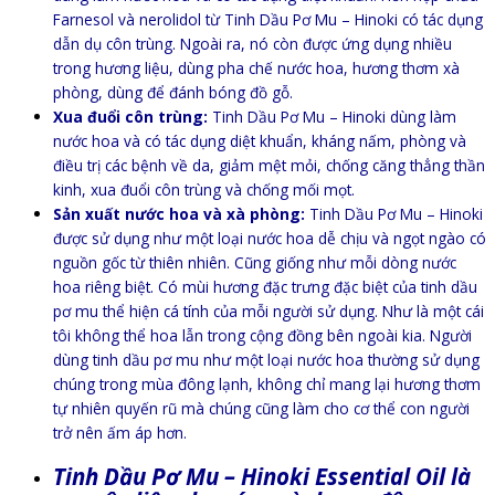
Farnesol và nerolidol từ Tinh Dầu Pơ Mu – Hinoki có tác dụng
dẫn dụ côn trùng. Ngoài ra, nó còn được ứng dụng nhiều
trong hương liệu, dùng pha chế nước hoa, hương thơm xà
phòng, dùng để đánh bóng đồ gỗ.
Xua đuổi côn trùng:
Tinh Dầu Pơ Mu – Hinoki dùng làm
nước hoa và có tác dụng diệt khuẩn, kháng nấm, phòng và
điều trị các bệnh về da, giảm mệt mỏi, chống căng thẳng thần
kinh, xua đuổi côn trùng và chống mối mọt.
Sản xuất nước hoa và xà phòng:
Tinh Dầu Pơ Mu – Hinoki
được sử dụng như một loại nước hoa dễ chịu và ngọt ngào có
nguồn gốc từ thiên nhiên. Cũng giống như mỗi dòng nước
hoa riêng biệt. Có mùi hương đặc trưng đặc biệt của tinh dầu
pơ mu thể hiện cá tính của mỗi người sử dụng. Như là một cái
tôi không thể hoa lẫn trong cộng đồng bên ngoài kia. Người
dùng tinh dầu pơ mu như một loại nước hoa thường sử dụng
chúng trong mùa đông lạnh, không chỉ mang lại hương thơm
tự nhiên quyến rũ mà chúng cũng làm cho cơ thể con người
trở nên ấm áp hơn.
Tinh Dầu Pơ Mu – Hinoki Essential Oil là