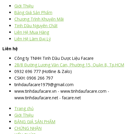
Giới Thiệu
Bảng Giá Sản Phẩm
Chương Trình Khuyến Mãi
Tinh Dầu Nguyên Chất
Liên Hệ Mua Hàng
Liên Hệ Làm Đại Lý
Liên hệ
Công ty TNHH Tinh Dầu Dược Liệu Facare
28/8 Đường Lương Văn Can, Phường 15, Quận 8, Tp.HCM
0932 696 777 (Hotline & Zalo)
CSKH: 0906 266 797
tinhdaufacare1979@gmail.com
www.tinhdaufacare.vn - www.tinhdaufacare.com -
www.tinhdaufacare.net - facare.net
Trang chủ
Giới Thiệu
BẢNG GIÁ SẢN PHẨM
CHỨNG NHẬN