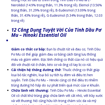
Nerolidol (14.9% trong thân, 11.3% trong rễ). Elemol (13.56%
trong thân, 31.29% trong rễ), B-Eudesmol (13.09% trong
thân, 31.43% trong rễ), G-Eudesmol (5.34% trong thân, 12.03
trong rễ)
12 Công Dụng Tuyệt Vời Của Tinh Dầu Pơ
Mu – Hinoki Essential Oil
Giảm co thắt cơ bắp:
Bạn bị chuột rút và đau cơ, Tinh Dầu
Pơ Mu có thể giúp giảm đau cơ bằng cách tăng lưu thông
máu và giảm viêm. Đặc tính chống co thắt của nó có hiệu quả
đối với chuột rút ở chân, kéo cơ và ống cổ tay bị co rút.
Cải thiện hệ thống đường thở:
Thuốc chống co thắt giúp
loại bỏ tắc nghẽn, loại bỏ sự tích tụ đờm và điều trị hen
suyễn. Tinh Dầu Pơ Mu – Hinoki cũng có thể điều trị nhiễm
trùng đường hô hấp do sự phát triển quá mức của vi khuẩn.
Chữa lành vết thương:
Tinh Dầu Pơ Mu – Hinoki Essential
Oil có chất khử trùng giúp chữa lành vết cắt nhỏ, vết trầy xước
và vết thương. Nó cũng hữu ích trong chăm sóc da và mỹ