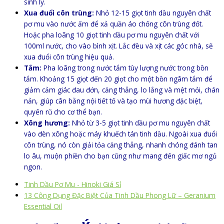
sinh lý.
Xua đuổi côn trùng:
Nhỏ 12-15 giọt tinh dầu nguyên chất
pơ mu vào nước ấm để xả quần áo chống côn trùng đốt.
Hoặc pha loãng 10 giọt tinh dầu pơ mu nguyên chất với
100ml nước, cho vào bình xịt. Lắc đều và xịt các góc nhà, sẽ
xua đuổi côn trùng hiệu quả.
Tắm:
Pha loãng trong nước tắm tùy lượng nước trong bồn
tắm. Khoảng 15 giọt đến 20 giọt cho một bồn ngâm tắm để
giảm cảm giác đau đớn, căng thẳng, lo lắng và mệt mỏi, chán
nản, giúp cân bằng nội tiết tố và tạo mùi hương đặc biệt,
quyến rũ cho cơ thể bạn.
Xông hương:
Nhỏ từ 3-5 giọt tinh dầu pơ mu nguyên chất
vào đèn xông hoặc máy khuếch tán tinh dầu. Ngoài xua đuổi
côn trùng, nó còn giải tỏa căng thẳng, nhanh chóng đánh tan
lo âu, muộn phiền cho bạn cũng như mang đến giấc mơ ngủ
ngon.
Tinh Dầu Pơ Mu - Hinoki Giá Sỉ
13 Công Dụng Đặc Biệt Của Tinh Dầu Phong Lữ – Geranium
Essential Oil