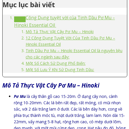
Mục lục bài viết
Công Dụng tuyệt vời của Tinh Dầu Pơ Mu –
Hinoki Essential Oil
Mô Tả Thực Vật Cây Pơ Mu – Hinoki
12 Công Dụng Tuyệt Vời Của Tinh Dầu Pơ Mu –
Hinoki Essential Oil
Tinh Dầu Pơ Mu – Hinoki Essential Oil là nguyên liệu
cho các ngành sau đây:
Một Số Cách Sử Dụng Phổ Biến:
Một Số Lưu Ý Khi Sử Dụng Tinh Dầu:
Mô Tả Thực Vật Cây Pơ Mu – Hinoki
Pơ Mu
là cây thân gỗ cao 15-20m. Ở dạng cây non, cành
rộng 10-20mm. Các lá bên rất đẹp, rất mỏng, có mũi nhọn
sắc, với 2 dải trắng lam ở dưới. Các lá bên dày hơn, cong về
phía trục thành móc tù, mặt dưới trắng, lam lam. Nón dài 15-
22mm, vẩy mang 5-8 hạt, rộng hơn cao, có mép dưới lõm,
dẹp mạnh, với một mũi cứng dẹp, cong. Hạt nâu đo đỏ, bóng,