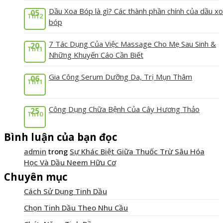
Dầu Xoa Bóp là gì? Các thành phần chính của dầu x
05
Th12
bóp
7 Tác Dụng Của Việc Massage Cho Mẹ Sau Sinh &
20
Th11
Những Khuyến Cáo Cần Biết
Gia Công Serum Dưỡng Da, Trị Mụn Thâm
06
Th11
Công Dụng Chữa Bệnh Của Cây Hương Thảo
25
Th10
Bình luận của bạn đọc
admin
trong
Sự Khác Biệt Giữa Thuốc Trừ Sâu Hóa
Học Và Dầu Neem Hữu Cơ
Chuyên mục
Cách Sử Dụng Tinh Dầu
Chọn Tinh Dầu Theo Nhu Cầu