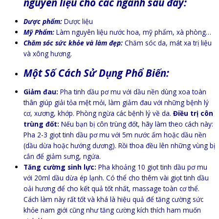
nguyên liệu cho các ngành sau đây:
Dược phẩm:
Dược liệu
Mỹ Phẩm:
Làm nguyên liệu nước hoa, mỹ phẩm, xà phòng…
Chăm sóc sức khỏe và làm đẹp:
Chăm sóc da, mát xa trị liệu
và xông hương.
Một Số Cách Sử Dụng Phổ Biến:
Giảm đau:
Pha tinh dầu pơ mu với dầu nền dùng xoa toàn
thân giúp giải tỏa mệt mỏi, làm giảm đau với những bệnh lý
cơ, xương, khớp. Phòng ngừa các bệnh lý về da.
Điều trị côn
trùng đốt:
Nếu bạn bị côn trùng đốt, hãy làm theo cách này:
Pha 2-3 giọt tinh dầu pơ mu với 5m nước ấm hoặc dầu nền
(dầu dừa hoặc hướng dương). Rồi thoa đều lên những vùng bị
cắn để giảm sưng, ngứa.
Tăng cường sinh lực:
Pha khoảng 10 giọt tinh dầu pơ mu
với 20ml dầu dừa ép lạnh. Có thể cho thêm vài giọt tinh dầu
oải hương để cho kết quả tốt nhất, massage toàn cơ thể.
Cách làm này rất tốt và khá là hiệu quả để tăng cường sức
khỏe nam giới cũng như tăng cường kích thích ham muốn