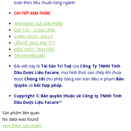
toàn theo tiêu chuẩn từng ngành.
CHI TIẾT XEM THÊM:
XEM BẢNG GIÁ SẢN PHẨM
ĐỐI TÁC - CUNG ỨNG
CHÍNH SÁCH - ĐẠI LÝ
LIÊN HỆ 0932 696 777
KIẾN THỨC TINH DẦU
TIN KHUYẾN MÃI
Bài viết này là
Tài Sản Trí Tuệ
của
Công Ty TNHH Tinh
Dầu Dược Liệu Facare
, mọi hình thức sao chép khi chưa
được
Chúng tôi
cho phép bằng văn bản điều vi phạm
Bản
Quyền
và
bất hợp pháp.
Copyright © Bản quyền thuộc về Công ty TNHH Tinh
Dầu Dược Liệu Facare™
Sản phẩm liên quan
No data was found
Xem thêm sản phẩm