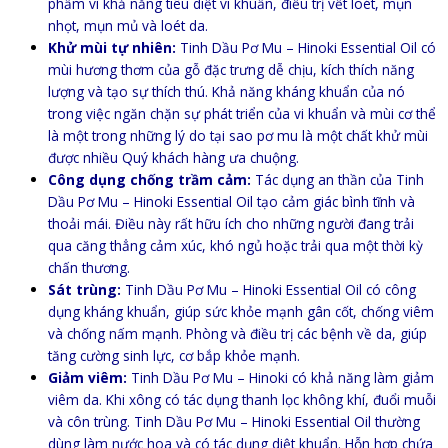
phẩm vì khả năng tiêu diệt vi khuẩn, điều trị vết loét, mụn
nhọt, mụn mủ và loét da.
Khử mùi tự nhiên:
Tinh Dầu Pơ Mu – Hinoki Essential Oil có
mùi hương thơm của gỗ đặc trưng dễ chịu, kích thích năng
lượng và tạo sự thích thú. Khả năng kháng khuẩn của nó
trong việc ngăn chặn sự phát triển của vi khuẩn và mùi cơ thể
là một trong những lý do tại sao pơ mu là một chất khử mùi
được nhiều Quý khách hàng ưa chuộng.
Công dụng chống trầm cảm:
Tác dụng an thần của Tinh
Dầu Pơ Mu – Hinoki Essential Oil tạo cảm giác bình tĩnh và
thoải mái. Điều này rất hữu ích cho những người đang trải
qua căng thẳng cảm xúc, khó ngủ hoặc trải qua một thời kỳ
chấn thương.
Sát trùng:
Tinh Dầu Pơ Mu – Hinoki Essential Oil có công
dụng kháng khuẩn, giúp sức khỏe mạnh gân cốt, chống viêm
và chống nấm mạnh. Phòng và điều trị các bệnh về da, giúp
tăng cường sinh lực, cơ bắp khỏe mạnh.
Giảm viêm:
Tinh Dầu Pơ Mu – Hinoki có khả năng làm giảm
viêm da. Khi xông có tác dụng thanh lọc không khí, đuổi muỗi
và côn trùng. Tinh Dầu Pơ Mu – Hinoki Essential Oil thường
dùng làm nước hoa và có tác dụng diệt khuẩn. Hỗn hợp chứa