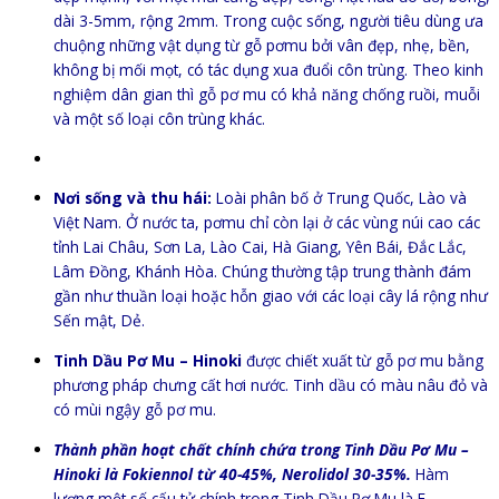
dài 3-5mm, rộng 2mm. Trong cuộc sống, người tiêu dùng ưa
chuộng những vật dụng từ gỗ pơmu bởi vân đẹp, nhẹ, bền,
không bị mối mọt, có tác dụng xua đuổi côn trùng. Theo kinh
nghiệm dân gian thì gỗ pơ mu có khả năng chống ruồi, muỗi
và một số loại côn trùng khác.
Nơi sống và thu hái:
Loài phân bố ở Trung Quốc, Lào và
Việt Nam. Ở nước ta, pơmu chỉ còn lại ở các vùng núi cao các
tỉnh Lai Châu, Sơn La, Lào Cai, Hà Giang, Yên Bái, Đắc Lắc,
Lâm Đồng, Khánh Hòa. Chúng thường tập trung thành đám
gần như thuần loại hoặc hỗn giao với các loại cây lá rộng như
Sến mật, Dẻ.
Tinh Dầu Pơ Mu – Hinoki
được chiết xuất từ gỗ pơ mu bằng
phương pháp chưng cất hơi nước. Tinh dầu có màu nâu đỏ và
có mùi ngậy gỗ pơ mu.
Thành phần hoạt chất chính chứa trong Tinh Dầu Pơ Mu –
Hinoki là Fokiennol từ 40-45%, Nerolidol 30-35%.
Hàm
lượng một số cấu tử chính trong Tinh Dầu Pơ Mu là E-