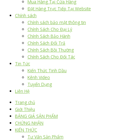
Mua Hàng Tại Cửa Hàng
Đặt Hàng Trực Tiếp Tại Website
Chính sách
Chính sách bảo mật thông tin
Chính Sách Cho Đại Lý
Chính Sách Bảo Hành
Chính Sách Đổi Trả
Chính Sách Bồi Thường
Chính Sách Cho Đối Tác
Tin Tức
Kiến Thức Tinh Dầu
Kênh Video
Tuyển Dụng
Liên Hệ
Trang chủ
Giới Thiệu
BẢNG GIÁ SẢN PHẨM
CHỨNG NHẬN
KIẾN THỨC
Tư Vấn Sản Phẩm