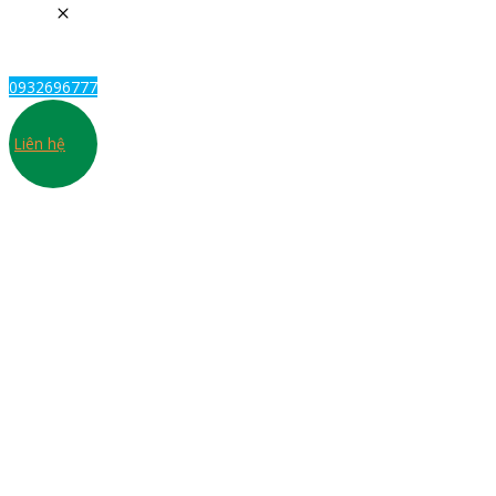
0932696777
Liên hệ