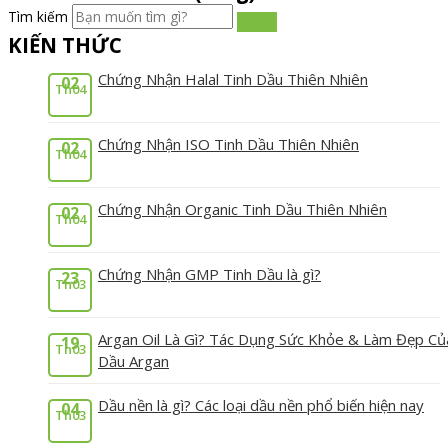
Tìm kiếm
KIẾN THỨC
Chứng Nhận Halal Tinh Dầu Thiên Nhiên
02
Th04
Chứng Nhận ISO Tinh Dầu Thiên Nhiên
02
Th04
Chứng Nhận Organic Tinh Dầu Thiên Nhiên
02
Th04
Chứng Nhận GMP Tinh Dầu là gì?
23
Th03
Argan Oil Là Gì? Tác Dụng Sức Khỏe & Làm Đẹp Củ
19
Th03
Dầu Argan
Dầu nền là gì? Các loại dầu nền phổ biến hiện nay
04
Th03