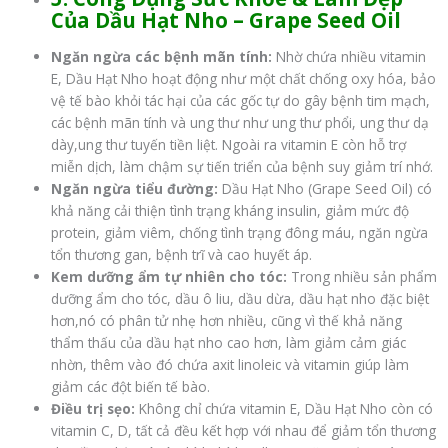
Của
Dầu Hạt Nho – Grape Seed Oil
Ngăn ngừa các bệnh mãn tính:
Nhờ chứa nhiều vitamin
E, Dầu Hạt Nho hoạt động như một chất chống oxy hóa, bảo
vệ tế bào khỏi tác hại của các gốc tự do gây bệnh tim mạch,
các bệnh mãn tính và ung thư như ung thư phổi, ung thư dạ
dày,ung thư tuyến tiền liệt. Ngoài ra vitamin E còn hỗ trợ
miễn dịch, làm chậm sự tiến triển của bệnh suy giảm trí nhớ.
Ngăn ngừa tiểu đường:
Dầu Hạt Nho (Grape Seed Oil) có
khả năng cải thiện tình trạng kháng insulin, giảm mức độ
protein, giảm viêm, chống tình trạng đông máu, ngăn ngừa
tổn thương gan, bệnh trĩ và cao huyết áp.
Kem dưỡng ẩm tự nhiên cho tóc:
Trong nhiều sản phẩm
dưỡng ẩm cho tóc, dầu ô liu, dầu dừa, dầu hạt nho đặc biệt
hơn,nó có phân tử nhẹ hơn nhiều, cũng vì thế khả năng
thẩm thấu của dầu hạt nho cao hơn, làm giảm cảm giác
nhờn, thêm vào đó chứa axit linoleic và vitamin giúp làm
giảm các đột biến tế bào.
Điều trị sẹo:
Không chỉ chứa vitamin E, Dầu Hạt Nho còn có
vitamin C, D, tất cả đều kết hợp với nhau để giảm tổn thương