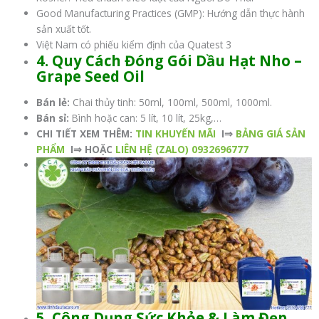
Good Manufacturing Practices (GMP): Hướng dẫn thực hành
sản xuất tốt.
Việt Nam có phiếu kiểm định của Quatest 3
4. Quy Cách Đóng Gói Dầu Hạt Nho –
Grape Seed Oil
Bán lẻ:
Chai thủy tinh: 50ml, 100ml, 500ml, 1000ml.
Bán sỉ:
Bình hoặc can: 5 lít, 10 lít, 25kg,…
CHI TIẾT XEM THÊM:
TIN KHUYẾN MÃI
I⇒
BẢNG GIÁ SẢN
PHẨM
I⇒ HOẶC
LIÊN HỆ (ZALO) 0932696777
5. Công Dụng Sức Khỏe & Làm Đẹp