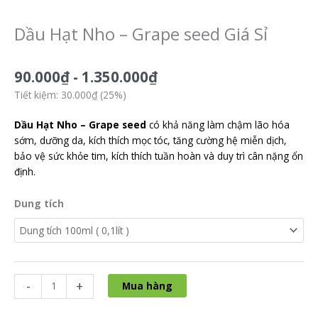
Dầu Hạt Nho – Grape seed Giá Sỉ
90.000
₫
-
1.350.000
₫
Tiết kiệm: 30.000₫ (25%)
Dầu Hạt Nho – Grape seed
có khả năng làm chậm lão hóa
sớm, dưỡng da, kích thích mọc tóc, tăng cường hệ miễn dịch,
bảo vệ sức khỏe tim, kích thích tuần hoàn và duy trì cân nặng ổn
định.
Dầu
Dung tích
Hạt
Nho
-
Grape
seed
-
+
Mua hàng
Giá
Sỉ