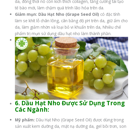
da, đồng thời nó còn kích thích collagen, tăng cường tái tạo
tế bào mới, làm chậm quá trình lão hóa trên da.
Giảm mụn: Dầu Hạt Nho (Grape Seed Oil)
có đặc tính
làm se khít lỗ chân lông, cân bằng độ pH trên da, giữ ẩm cho
da, làm giảm nhờn và loại bỏ vi khuẩn trên da, Nhiều chế
phẩm trị mụn sử dụng dầu hạt nho làm thành phần.
6. Dầu Hạt Nho Được Sử Dụng Trong
Các Ngành:
Mỹ phẩm:
Dầu Hạt Nho (Grape Seed Oil) được dùng trong
sản xuất kem dưỡng da, mặt nạ dưỡng da, gel bôi trơn, son