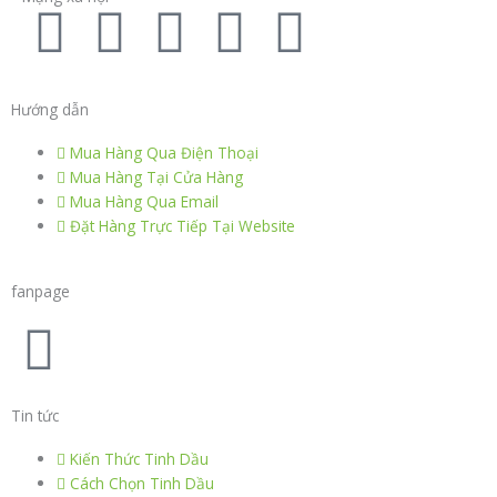
F
T
L
I
P
a
w
i
n
i
Hướng dẫn
c
i
n
s
n
Mua Hàng Qua Điện Thoại
e
t
k
t
t
Mua Hàng Tại Cửa Hàng
Mua Hàng Qua Email
Đặt Hàng Trực Tiếp Tại Website
b
t
e
a
e
o
e
d
g
r
fanpage
F
o
r
i
r
e
a
k
n
a
s
Tin tức
c
m
t
Kiến Thức Tinh Dầu
Cách Chọn Tinh Dầu