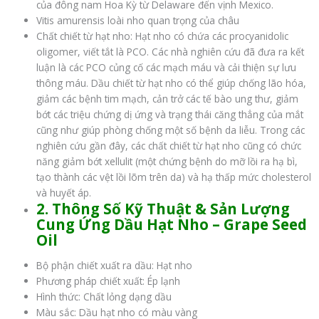
của đông nam Hoa Kỳ từ Delaware đến vịnh Mexico.
Vitis amurensis loài nho quan trọng của châu
Chất chiết từ hạt nho: Hạt nho có chứa các procyanidolic
oligomer, viết tắt là PCO. Các nhà nghiên cứu đã đưa ra kết
luận là các PCO củng cố các mạch máu và cải thiện sự lưu
thông máu. Dầu chiết từ hạt nho có thể giúp chống lão hóa,
giảm các bệnh tim mạch, cản trở các tế bào ung thư, giảm
bớt các triệu chứng dị ứng và trạng thái căng thẳng của mắt
cũng như giúp phòng chống một số bệnh da liễu. Trong các
nghiên cứu gần đây, các chất chiết từ hạt nho cũng có chức
năng giảm bớt xellulit (một chứng bệnh do mỡ lồi ra hạ bì,
tạo thành các vệt lồi lõm trên da) và hạ thấp mức cholesterol
và huyết áp.
2. Thông Số Kỹ Thuật & Sản Lượng
Cung Ứng Dầu Hạt Nho – Grape Seed
Oil
Bộ phận chiết xuất ra dầu: Hạt nho
Phương pháp chiết xuất: Ép lạnh
Hình thức: Chất lỏng dạng dầu
Màu sắc: Dầu hạt nho có màu vàng