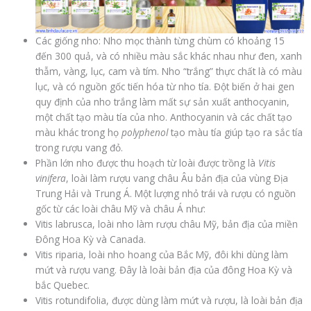
Các giống nho: Nho mọc thành từng chùm có khoảng 15
đến 300 quả, và có nhiều màu sắc khác nhau như đen, xanh
thẫm, vàng, lục, cam và tím. Nho “trắng” thực chất là có màu
lục, và có nguồn gốc tiến hóa từ nho tía. Đột biến ở hai gen
quy định của nho trắng làm mất sự sản xuất anthocyanin,
một chất tạo màu tía của nho. Anthocyanin và các chất tạo
màu khác trong họ
polyphenol
tạo màu tía giúp tạo ra sắc tía
trong rượu vang đỏ.
Phần lớn nho được thu hoạch từ loài được trồng là
Vitis
vinifera
, loài làm rượu vang châu Âu bản địa của vùng Địa
Trung Hải và Trung Á. Một lượng nhỏ trái và rượu có nguồn
gốc từ các loài châu Mỹ và châu Á như:
Vitis labrusca, loài nho làm rượu châu Mỹ, bản địa của miền
Đông Hoa Kỳ và Canada.
Vitis riparia, loài nho hoang của Bắc Mỹ, đôi khi dùng làm
mứt và rượu vang. Đây là loài bản địa của đông Hoa Kỳ và
bắc Quebec.
Vitis rotundifolia, được dùng làm mứt và rượu, là loài bản địa