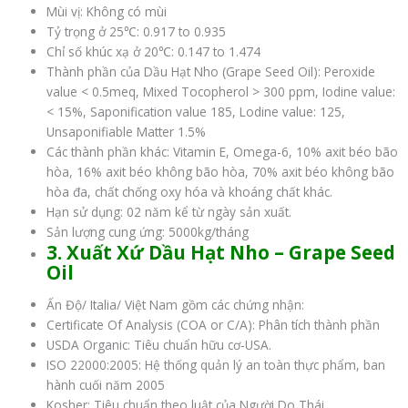
Mùi vị: Không có mùi
Tỷ trọng ở 25℃: 0.917 to 0.935
Chỉ số khúc xạ ở 20℃: 0.147 to 1.474
Thành phần của Dầu Hạt Nho (Grape Seed Oil): Peroxide
value < 0.5meq, Mixed Tocopherol > 300 ppm, Iodine value:
< 15%, Saponification value 185, Lodine value: 125,
Unsaponifiable Matter 1.5%
Các thành phần khác: Vitamin E, Omega-6, 10% axit béo bão
hòa, 16% axit béo không bão hòa, 70% axit béo không bão
hòa đa, chất chống oxy hóa và khoáng chất khác.
Hạn sử dụng: 02 năm kể từ ngày sản xuất.
Sản lượng cung ứng: 5000kg/tháng
3. Xuất Xứ Dầu Hạt Nho – Grape Seed
Oil
Ấn Độ/ Italia/ Việt Nam gồm các chứng nhận:
Certificate Of Analysis (COA or C/A): Phân tích thành phần
USDA Organic: Tiêu chuẩn hữu cơ-USA.
ISO 22000:2005: Hệ thống quản lý an toàn thực phẩm, ban
hành cuối năm 2005
Kosher: Tiêu chuẩn theo luật của Người Do Thái