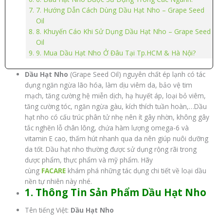
7. Hướng Dẫn Cách Dùng Dầu Hạt Nho – Grape Seed
Oil
8. Khuyến Cáo Khi Sử Dụng Dầu Hạt Nho – Grape Seed
Oil
9. Mua Dầu Hạt Nho Ở Đâu Tại Tp.HCM & Hà Nội?
Dầu Hạt Nho
(Grape Seed Oil) nguyên chất ép lạnh có tác
dụng ngăn ngừa lão hóa, làm dịu viêm da, bảo vệ tim
mạch, tăng cường hệ miễn dịch, hạ huyết áp, loại bỏ viêm,
tăng cường tóc, ngăn ngừa gàu, kích thích tuần hoàn,…Dầu
hạt nho có cấu trúc phân tử nhẹ nên ít gây nhờn, không gây
tắc nghẽn lỗ chân lông, chứa hàm lượng omega-6 và
vitamin E cao, thấm hút nhanh qua da nên giúp nuôi dưỡng
da tốt. Dầu hạt nho thường được sử dụng rộng rãi trong
dược phẩm, thực phẩm và mỹ phẩm. Hãy
cùng
FACARE
khám phá những tác dụng chi tiết về loại dầu
nền tự nhiên này nhé.
1. Thông Tin Sản Phẩm Dầu Hạt Nho
Tên tiếng Việt:
Dầu Hạt Nho