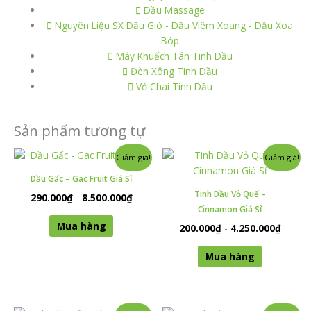
Dầu Massage
Nguyên Liệu SX Dầu Gió - Dầu Viêm Xoang - Dầu Xoa
Bóp
Máy Khuếch Tán Tinh Dầu
Đèn Xông Tinh Dầu
Vỏ Chai Tinh Dầu
Sản phẩm tương tự
Sản
Sản
Giảm giá!
Giảm giá!
phẩm
phẩm
Dầu Gấc – Gac Fruit Giá Sỉ
này
này
Tinh Dầu Vỏ Quế –
290.000
₫
-
8.500.000
₫
có
có
Cinnamon Giá Sỉ
nhiều
nhiều
Mua hàng
200.000
₫
-
4.250.000
₫
biến
biến
thể.
thể.
Mua hàng
Các
Các
tùy
tùy
chọn
chọn
có
có