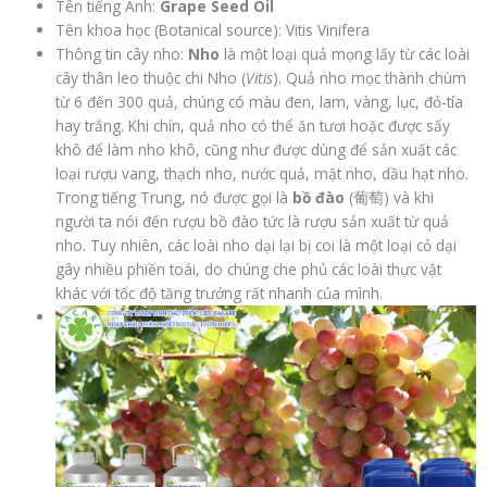
Tên tiếng Anh:
Grape Seed Oil
Tên khoa học (Botanical source): Vitis Vinifera
Thông tin cây nho:
Nho
là một loại quả mọng lấy từ các loài
cây thân leo thuộc chi Nho (
Vitis
). Quả nho mọc thành chùm
từ 6 đến 300 quả, chúng có màu đen, lam, vàng, lục, đỏ-tía
hay trắng. Khi chín, quả nho có thể ăn tươi hoặc được sấy
khô để làm nho khô, cũng như được dùng để sản xuất các
loại rượu vang, thạch nho, nước quả, mật nho, dầu hạt nho.
Trong tiếng Trung, nó được gọi là
bồ đào
(葡萄) và khi
người ta nói đến rượu bồ đào tức là rượu sản xuất từ quả
nho. Tuy nhiên, các loài nho dại lại bị coi là một loại cỏ dại
gây nhiều phiền toái, do chúng che phủ các loài thực vật
khác với tốc độ tăng trưởng rất nhanh của mình.