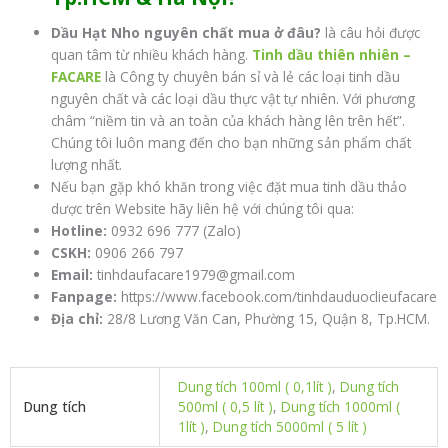
Dầu Hạt Nho nguyên chất mua ở đâu?
là câu hỏi được
quan tâm từ nhiều khách hàng.
Tinh dầu thiên nhiên –
FACARE
là Công ty chuyên bán sỉ và lẻ các loại tinh dầu
nguyên chất và các loại dầu thực vật tự nhiên. Với phương
châm “niềm tin và an toàn của khách hàng lên trên hết”.
Chúng tôi luôn mang đến cho bạn những sản phẩm chất
lượng nhất.
Nếu bạn gặp khó khăn trong việc đặt mua tinh dầu thảo
dược trên Website hãy liên hệ với chúng tôi qua:
Hotline:
0932 696 777 (Zalo)
CSKH:
0906 266 797
Email:
tinhdaufacare1979@gmail.com
Fanpage:
https://www.facebook.com/tinhdauduoclieufacare
Địa chỉ:
28/8 Lương Văn Can, Phường 15, Quận 8, Tp.HCM.
Dung tích 100ml ( 0,1lít )
,
Dung tích
Dung tích
500ml ( 0,5 lít )
,
Dung tích 1000ml (
1lít )
,
Dung tích 5000ml ( 5 lít )