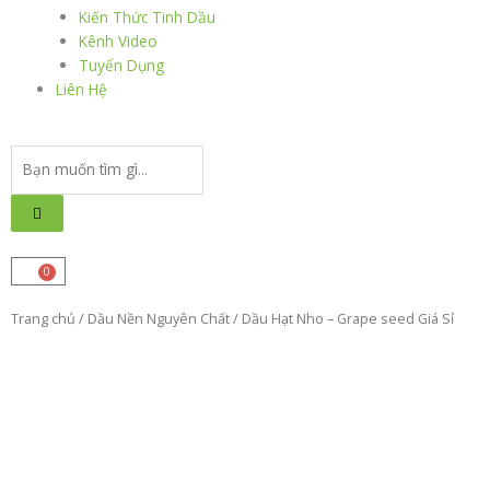
Kiến Thức Tinh Dầu
Kênh Video
Tuyển Dụng
Liên Hệ
Search
...
0
Cart
Trang chủ
/
Dầu Nền Nguyên Chất
/ Dầu Hạt Nho – Grape seed Giá Sỉ