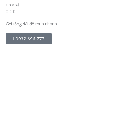
số
Chia sẻ
lượng
Gọi tổng đài để mua nhanh:
0932 696 777