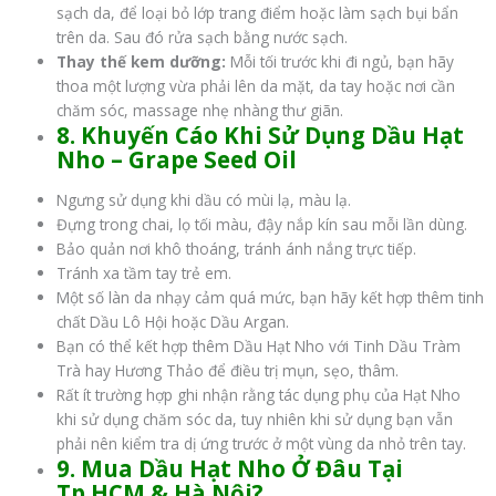
sạch da, để loại bỏ lớp trang điểm hoặc làm sạch bụi bẩn
trên da. Sau đó rửa sạch bằng nước sạch.
Thay thế kem dưỡng:
Mỗi tối trước khi đi ngủ, bạn hãy
thoa một lượng vừa phải lên da mặt, da tay hoặc nơi cần
chăm sóc, massage nhẹ nhàng thư giãn.
8. Khuyến Cáo Khi Sử Dụng
Dầu Hạt
Nho – Grape Seed Oil
Ngưng sử dụng khi dầu có mùi lạ, màu lạ.
Đựng trong chai, lọ tối màu, đậy nắp kín sau mỗi lần dùng.
Bảo quản nơi khô thoáng, tránh ánh nắng trực tiếp.
Tránh xa tầm tay trẻ em.
Một số làn da nhạy cảm quá mức, bạn hãy kết hợp thêm tinh
chất Dầu Lô Hội hoặc Dầu Argan.
Bạn có thể kết hợp thêm Dầu Hạt Nho với Tinh Dầu Tràm
Trà hay Hương Thảo để điều trị mụn, sẹo, thâm.
Rất ít trường hợp ghi nhận rằng tác dụng phụ của Hạt Nho
khi sử dụng chăm sóc da, tuy nhiên khi sử dụng bạn vẫn
phải nên kiểm tra dị ứng trước ở một vùng da nhỏ trên tay.
9. Mua Dầu Hạt Nho Ở Đâu Tại
Tp.HCM & Hà Nội?