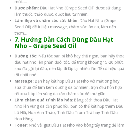
môi,….
Dược phẩm:
Dầu Hạt Nho (Grape Seed Oil) được sử dụng
làm thuốc, thảo dược, dược liệu tự nhiên…
Làm đẹp và chăm sóc sức khỏe:
Dầu Hạt Nho (Grape
Seed Oil) để trị liệu massage, chăm sóc làn da, làm nến
thơm…
7. Hướng Dẫn Cách Dùng
Dầu Hạt
Nho – Grape Seed Oil
Dưỡng tóc:
Nếu tóc bạn bị khô hay chẻ ngọn, bạn hãy thoa
dầu hạt nho lên phần đuôi tóc, để trong khoảng 15-20 phút,
sau đó gội lại đầu, nên lặp đi lặp lại nhiều lần để có hiệu quả
tốt nhất nhé.
Massage:
Bạn hãy kết hợp Dầu Hạt Nho với mật ong hay
sữa chua để làm kem dưỡng da tự nhiên, trộn đều hỗn hợp
rồi xoa bóp lên vùng da cần chăm sóc để thư giãn.
Làm chậm quá trình lão hóa
: Bằng cách thoa Dầu Hạt
Nho lên vùng da cần phục hồi, bạn có thể kết hợp thêm Dầu
Lô Hội, Hoa Anh Thảo, Tinh Dầu Tràm Trà hay Tinh Dầu
Hoa Hồng.
Toner:
Nhỏ vài giọt Dầu Hạt Nho vào bông tẩy trang để làm