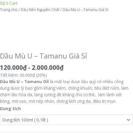
0
₫
0
Cart
Dầu
Trang chủ
/
Dầu Nền Nguyên Chất
/ Dầu Mù U – Tamanu Giá Sỉ
Mù
U
-
Tamanu
Giá
Sỉ
Dầu Mù U – Tamanu Giá Sỉ
số
lượng
120.000
₫
-
2.000.000
₫
Tiết kiệm: 30.000₫ (20%)
Dầu Mù U – Tamanu Oil
là một loại dược liệu quý có nhiều công
dụng dược lý bao gồm kháng viêm, chống khuẩn, tiêu diệt nấm, làm
chậm lão hóa da, tăng cường đề kháng cho cơ thể, làm lành vết
bỏng, mờ sẹo, mờ nếp nhăn, chống kích ứng da, điều trị mụn.
Dung tích