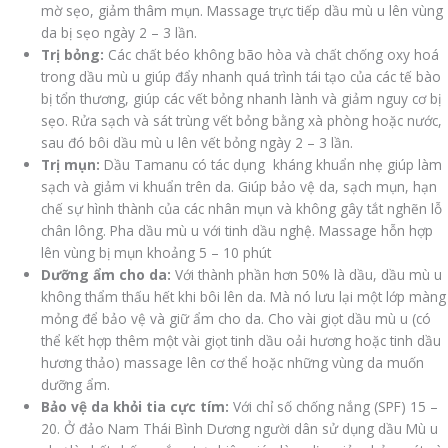
mờ sẹo, giảm thâm mụn. Massage trực tiếp dầu mù u lên vùng
da bị sẹo ngày 2 – 3 lần.
Trị bỏng:
Các chất béo không bão hòa và chất chống oxy hoá
trong dầu mù u giúp đẩy nhanh quá trình tái tạo của các tế bào
bị tổn thương, giúp các vết bỏng nhanh lành và giảm nguy cơ bị
sẹo. Rửa sạch và sát trùng vết bỏng bằng xà phòng hoặc nước,
sau đó bôi dầu mù u lên vết bỏng ngày 2 – 3 lần.
Trị mụn:
Dầu Tamanu có tác dụng kháng khuẩn nhẹ giúp làm
sạch và giảm vi khuẩn trên da. Giúp bảo vệ da, sạch mụn, hạn
chế sự hình thành của các nhân mụn và không gây tắt nghẽn lỗ
chân lông. Pha dầu mù u với tinh dầu nghệ. Massage hỗn hợp
lên vùng bị mụn khoảng 5 – 10 phút
Dưỡng ẩm cho da:
Với thành phần hơn 50% là dầu, dầu mù u
không thẩm thấu hết khi bôi lên da. Mà nó lưu lại một lớp màng
mỏng để bảo vệ và giữ ẩm cho da. Cho vài giọt dầu mù u (có
thể kết hợp thêm một vài giọt tinh dầu oải hương hoặc tinh dầu
hương thảo) massage lên cơ thể hoặc những vùng da muốn
dưỡng ẩm.
Bảo vệ da khỏi tia cực tím:
Với chỉ số chống nắng (SPF) 15 –
20. Ở đảo Nam Thái Bình Dương người dân sử dụng dầu Mù u