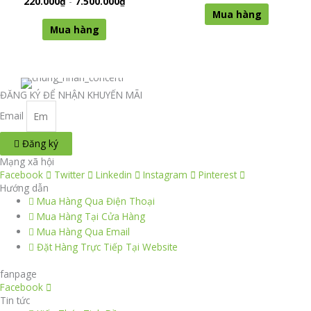
220.000
₫
-
7.500.000
₫
biến
biến
trên
trên
Mua hàng
thể.
thể.
trang
trang
Mua hàng
Các
Các
sản
sản
tùy
tùy
phẩm
phẩm
chọn
chọn
có
có
ĐĂNG KÝ ĐỂ NHẬN KHUYẾN MÃI
thể
thể
được
được
Email
chọn
chọn
trên
trên
Đăng ký
trang
trang
Mạng xã hội
sản
sản
Facebook
Twitter
Linkedin
Instagram
Pinterest
phẩm
phẩm
Hướng dẫn
Mua Hàng Qua Điện Thoại
Mua Hàng Tại Cửa Hàng
Mua Hàng Qua Email
Đặt Hàng Trực Tiếp Tại Website
fanpage
Facebook
Tin tức