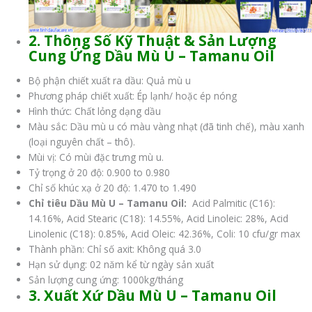
2. Thông Số Kỹ Thuật & Sản Lượng
Cung Ứng Dầu Mù U – Tamanu Oil
Bộ phận chiết xuất ra dầu: Quả mù u
Phương pháp chiết xuất: Ép lạnh/ hoặc ép nóng
Hình thức: Chất lỏng dạng dầu
Màu sắc: Dầu mù u có màu vàng nhạt (đã tinh chế), màu xanh
(loại nguyên chất – thô).
Mùi vị: Có mùi đặc trưng mù u.
Tỷ trọng ở 20 độ: 0.900 to 0.980
Chỉ số khúc xạ ở 20 độ: 1.470 to 1.490
Chỉ tiêu Dầu Mù U – Tamanu Oil:
Acid Palmitic (C16):
14.16%, Acid Stearic (C18): 14.55%, Acid Linoleic: 28%, Acid
Linolenic (C18): 0.85%, Acid Oleic: 42.36%, Coli: 10 cfu/gr max
Thành phần: Chỉ số axit: Không quá 3.0
Hạn sử dụng: 02 năm kể từ ngày sản xuất
Sản lượng cung ứng: 1000kg/tháng
3. Xuất Xứ Dầu Mù U – Tamanu Oil