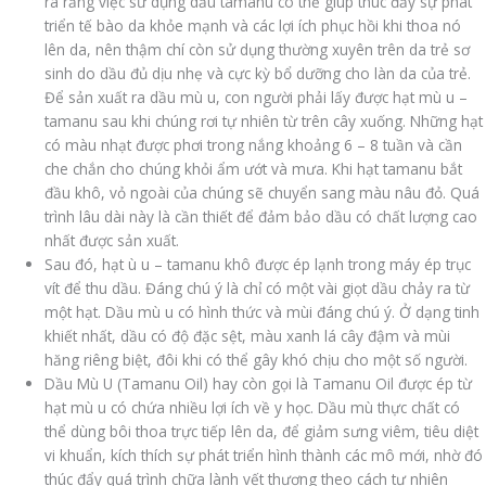
ra rằng việc sử dụng dầu tamanu có thể giúp thúc đẩy sự phát
triển tế bào da khỏe mạnh và các lợi ích phục hồi khi thoa nó
lên da, nên thậm chí còn sử dụng thường xuyên trên da trẻ sơ
sinh do dầu đủ dịu nhẹ và cực kỳ bổ dưỡng cho làn da của trẻ.
Để sản xuất ra dầu mù u, con người phải lấy được hạt mù u –
tamanu sau khi chúng rơi tự nhiên từ trên cây xuống. Những hạt
có màu nhạt được phơi trong nắng khoảng 6 – 8 tuần và cần
che chắn cho chúng khỏi ẩm ướt và mưa. Khi hạt tamanu bắt
đầu khô, vỏ ngoài của chúng sẽ chuyển sang màu nâu đỏ. Quá
trình lâu dài này là cần thiết để đảm bảo dầu có chất lượng cao
nhất được sản xuất.
Sau đó, hạt ù u – tamanu khô được ép lạnh trong máy ép trục
vít để thu dầu. Đáng chú ý là chỉ có một vài giọt dầu chảy ra từ
một hạt. Dầu mù u có hình thức và mùi đáng chú ý. Ở dạng tinh
khiết nhất, dầu có độ đặc sệt, màu xanh lá cây đậm và mùi
hăng riêng biệt, đôi khi có thể gây khó chịu cho một số người.
Dầu Mù U (Tamanu Oil) hay còn gọi là Tamanu Oil được ép từ
hạt mù u có chứa nhiều lợi ích về y học. Dầu mù thực chất có
thể dùng bôi thoa trực tiếp lên da, để giảm sưng viêm, tiêu diệt
vi khuẩn, kích thích sự phát triển hình thành các mô mới, nhờ đó
thúc đẩy quá trình chữa lành vết thương theo cách tự nhiên