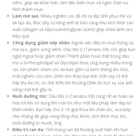
viêm, giúp da khỏe hơn, làm tiêu biến mụn và ngăn chặn sự
hình thành mụn.
Làm mờ sẹo
: Nhiều nghiên cứu đã chỉ ra đặc tính phục hồi và
tái tạo da, thúc đẩy sự tăng sinh tế bào cũng như kích thích sản
xuất collagen và Glycosaminoglycan (GAG) giúp chữa lành sẹo
hiệu quả.
Công dụng giảm nếp nhăn:
Ngoài việc điều trị mụn trứng cá,
mờ sẹo, giảm sưng viêm, Dầu Mù U (Tamanu Oil) còn giúp bạn
ngăn ngừa hoặc giảm nhăn.Thành phần hoạt chất trong dầu
mù u là Phospholipid và Glycolipid được ứng dụng nhiều trong
các sản phẩm chăm sóc da bao gồm cả kem chống lão hóa,
một nghiên cứu năm 2009 cho thấy loại tinh chất này có thể
hấp thụ tia UV, ức chế 90% tổn thương DNA do bức xạ của ánh
nắng mặt trời gây ra.
Nuôi dưỡng tóc:
Dầu Mù U (Tamanu Oil) cũng rất an toàn và
hữu ích khi sử dụng lên mái tóc như một liệu pháp làm đẹp từ
thiên nhiên. Bạn hãy cho 5-10 giọt thoa lên chân tóc, xoa bóp
nhẹ nhàng để giúp nang lông chắc khỏe, kích thích mọc tóc,
nuôi dưỡng to mượt, óng.
Điều trị rạn da:
Tình trạng rạn da thường xuất hiện khi bạn