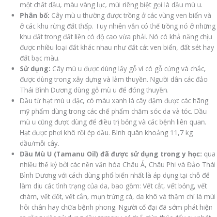
một chất dầu, màu vàng lục, mùi riêng biệt gọi là dầu mù u.
Phân bố:
Cây mù u thường được trồng ở các vùng ven biển và
ở các khu rừng đất thấp. Tuy nhiên vẫn có thể trồng nó ở những
khu đất trong đất liền có độ cao vừa phải. Nó có khả năng chịu
được nhiều loại đất khác nhau như đất cát ven biển, đất sét hay
đất bạc màu.
Sử dụng:
Cây mù u được dùng lấy gỗ vì có gỗ cứng và chắc,
được dùng trong xây dựng và làm thuyền. Người dân các đảo
Thái Bình Dương dùng gỗ mù u để đóng thuyền.
Dầu từ hạt mù u đặc, có màu xanh lá cây đậm được các hãng
mỹ phẩm dùng trong các chế phẩm chăm sóc da và tóc. Dầu
mù u cũng được dùng để điều trị bỏng và các bệnh liên quan.
Hạt được phơi khô rồi ép dầu. Bình quân khoảng 11,7 kg
dầu/mỗi cây.
Dầu Mù U (Tamanu Oil) đã được sử dụng trong y học:
qua
nhiều thế kỷ bởi các nền văn hóa Châu Á, Châu Phi và Đảo Thái
Bình Dương với cách dùng phổ biến nhất là áp dụng tại chỗ để
làm dịu các tình trạng của da, bao gồm: Vết cắt, vết bỏng, vết
chàm, vết đốt, vết cắn, mụn trứng cá, da khô và thậm chí là mùi
hôi chân hay chữa bệnh phong. Người cổ đại đã sớm phát hiện