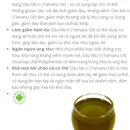
dụng Dầu Mù U (Tamanu Oil) , nó sẽ cung cấp cho cơ thể
những gì bạn cần, với đặc tính giảm đau, kháng viêm, Dầu Mù U
(Tamanu Oil) làm giảm chấn thương vật lý như căng cơ, bong
gân, giảm đau thần kinh tọa và thấp khớp.
Làm giảm hăm da:
Dầu Mù U (Tamanu Oil) có thể được sử
dụng an toàn cho trẻ em và cả người lớn để bôi lên vùng da bị
hăm, giúp làm dịu, giảm sự khó chịu như ngứa, đỏ.
Ngăn ngừa ung thư:
Nhờ chứa nhiều hợp chất chống oxy
hóa, khả năng kháng viêm mạnh mẽ, Dầu Mù U (Tamanu Oil)
chứa hợp chất Polyphenolic có tiềm năng trong hóa trị ung thư.
Khử mùi hôi chân và cơ thể
: Dầu Mù U (Tamanu Oil) có mùi
thơm dễ chịu, có thể sử dụng dưới cánh tay để giảm mùi cơ thể,
sử dụng lên bàn tay và ngón chân để loại bỏ nhiễm nấm, đảm
bảo không gây mùi hôi khó chịu.