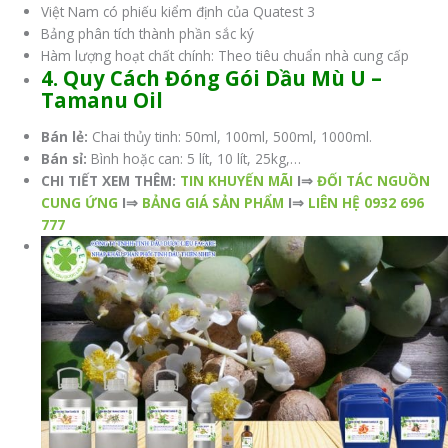
Việt Nam có phiếu kiểm định của Quatest 3
Bảng phân tích thành phần sắc ký
Hàm lượng hoạt chất chính: Theo tiêu chuẩn nhà cung cấp
4. Quy Cách Đóng Gói Dầu Mù U –
Tamanu Oil
Bán lẻ:
Chai thủy tinh: 50ml, 100ml, 500ml, 1000ml.
Bán sỉ:
Bình hoặc can: 5 lít, 10 lít, 25kg,…
CHI TIẾT XEM THÊM:
TIN KHUYẾN MÃI
I⇒
ĐỐI TÁC NGUỒN
CUNG ỨNG
I⇒
BẢNG GIÁ SẢN PHẨM
I⇒
LIÊN HỆ 0932 696
777