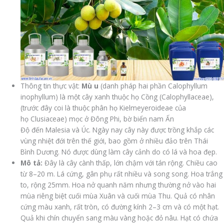
Thông tin thực vật:
Mù u
(danh pháp hai phần Calophyllum
inophyllum) là một cây xanh thuộc họ Cồng (Calophyllaceae),
(trước đây coi là thuộc phân họ Kielmeyeroideae của
họ Clusiaceae) mọc ở Đông Phi, bờ biển nam Ấn
Độ đến Malesia và Úc. Ngày nay cây này được trồng khắp các
vùng nhiệt đới trên thế giới, bao gồm ở nhiều đảo trên Thái
Bình Dương. Nó được dùng làm cây cảnh do có lá và hoa đẹp.
Mô tả:
Đây là cây cành thấp, lớn chậm với tán rộng. Chiều cao
từ 8–20 m. Lá cứng, gân phụ rất nhiều và song song. Hoa trắng
to, rộng 25mm. Hoa nở quanh năm nhưng thường nở vào hai
mùa riêng biệt cuối mùa Xuân và cuối mùa Thu. Quả có nhân
cứng màu xanh, rất tròn, có đường kính 2–3 cm và có một hạt.
Quả khi chín chuyển sang màu vàng hoặc đỏ nâu. Hạt có chứa