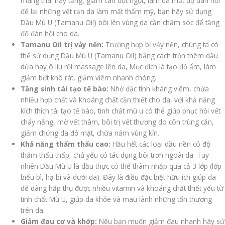
mang thai hay tăng, giảm cân đột ngột, làm da mất độ đàn hồi
để lại những vết rạn da làm mất thẩm mỹ, bạn hãy sử dụng
Dầu Mù U (Tamanu Oil) bôi lên vùng da cần chăm sóc để tăng
độ đàn hồi cho da.
Tamanu Oil trị vảy nến:
Trường hợp bị vảy nến, chúng ta có
thể sử dụng Dầu Mù U (Tamanu Oil) bằng cách trộn thêm dầu
dừa hay ô liu rồi massage lên da, Mục đích là tạo độ ẩm, làm
giảm bớt khô rát, giảm viêm nhanh chóng.
Tăng sinh tái tạo tế bào:
Nhờ đặc tính kháng viêm, chứa
nhiều hợp chất và khoáng chất cần thiết cho da, với khả năng
kích thích tái tạo tế bào, tinh chất mù u có thể giúp phục hồi vết
cháy nắng, mờ vết thâm, bôi trị vết thương do côn trùng cắn,
giảm chứng da đỏ mặt, chữa nấm vùng kín.
Khả năng thẩm thấu cao:
Hầu hết các loại dầu nền có độ
thẩm thấu thấp, chủ yếu có tác dụng bôi trơn ngoài da. Tuy
nhiên Dầu Mù U là dầu thực có thể thâm nhập qua cả 3 lớp (lớp
biểu bì, hạ bì và dưới da). Đây là điều đặc biệt hữu ích giúp da
dễ dàng hấp thụ được nhiều vitamin và khoáng chất thiết yếu từ
tinh chất Mù U, giúp da khỏe và mau lành những tổn thương
trên da.
Giảm đau cơ và khớp:
Nếu bạn muốn giảm đau nhanh hãy sử