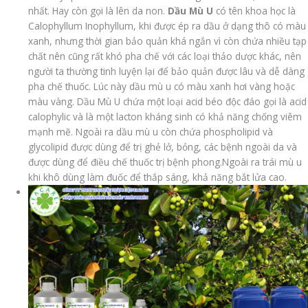
nhất. Hay còn gọi là lên da non.
Dầu Mù U
có tên khoa học là
Calophyllum Inophyllum, khi được ép ra dầu ở dạng thô có màu
xanh, nhưng thời gian bảo quản khá ngắn vì còn chứa nhiều tạp
chất nên cũng rất khó pha chế với các loại thảo dược khác, nên
người ta thường tinh luyện lại để bảo quản được lâu và dễ dàng
pha chế thuốc. Lúc này dầu mù u có màu xanh hơi vàng hoặc
màu vàng. Dầu Mù U chứa một loại acid béo độc đáo gọi là acid
calophylic và là một lacton kháng sinh có khả năng chống viêm
mạnh mẽ. Ngoài ra dầu mù u còn chứa phospholipid và
glycolipid được dùng để trị ghẻ lở, bỏng, các bệnh ngoài da và
được dùng để điều chế thuốc trị bệnh phong.Ngoài ra trái mù u
khi khô dùng làm đuốc để thắp sáng, khả năng bắt lửa cao.