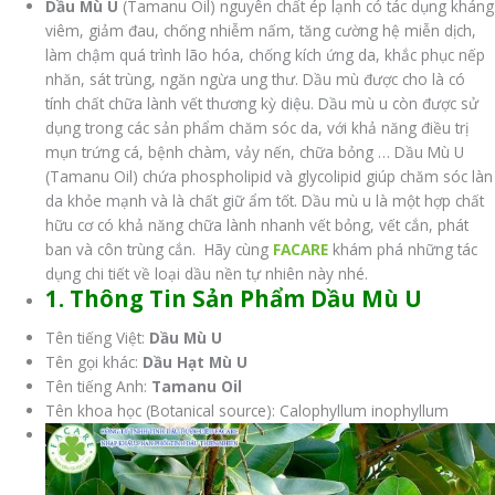
Dầu Mù U
(Tamanu Oil) nguyên chất ép lạnh có tác dụng kháng
viêm, giảm đau, chống nhiễm nấm, tăng cường hệ miễn dịch,
làm chậm quá trình lão hóa, chống kích ứng da, khắc phục nếp
nhăn, sát trùng, ngăn ngừa ung thư. Dầu mù được cho là có
tính chất chữa lành vết thương kỳ diệu. Dầu mù u còn được sử
dụng trong các sản phẩm chăm sóc da, với khả năng điều trị
mụn trứng cá, bệnh chàm, vảy nến, chữa bỏng … Dầu Mù U
(Tamanu Oil) chứa phospholipid và glycolipid giúp chăm sóc làn
da khỏe mạnh và là chất giữ ẩm tốt. Dầu mù u là một hợp chất
hữu cơ có khả năng chữa lành nhanh vết bỏng, vết cắn, phát
ban và côn trùng cắn. Hãy cùng
FACARE
khám phá những tác
dụng chi tiết về loại dầu nền tự nhiên này nhé.
1. Thông Tin Sản Phẩm Dầu Mù U
Tên tiếng Việt:
Dầu Mù U
Tên gọi khác:
Dầu Hạt Mù U
Tên tiếng Anh:
Tamanu Oil
Tên khoa học (Botanical source): Calophyllum inophyllum