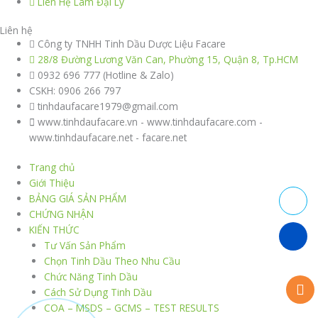
Liên Hệ Làm Đại Lý
Liên hệ
Công ty TNHH Tinh Dầu Dược Liệu Facare
28/8 Đường Lương Văn Can, Phường 15, Quận 8, Tp.HCM
0932 696 777 (Hotline & Zalo)
CSKH: 0906 266 797
tinhdaufacare1979@gmail.com
www.tinhdaufacare.vn - www.tinhdaufacare.com -
www.tinhdaufacare.net - facare.net
Trang chủ
Giới Thiệu
BẢNG GIÁ SẢN PHẨM
CHỨNG NHẬN
KIẾN THỨC
Tư Vấn Sản Phẩm
Chọn Tinh Dầu Theo Nhu Cầu
Chức Năng Tinh Dầu
Cách Sử Dụng Tinh Dầu
COA – MSDS – GCMS – TEST RESULTS