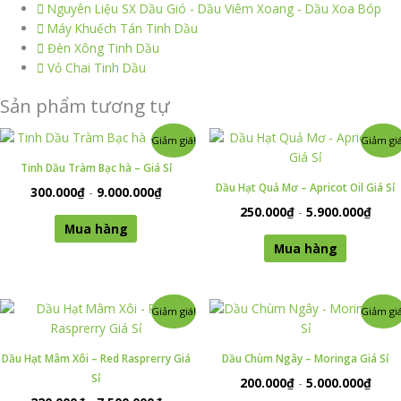
Nguyên Liệu SX Dầu Gió - Dầu Viêm Xoang - Dầu Xoa Bóp
Máy Khuếch Tán Tinh Dầu
Đèn Xông Tinh Dầu
Vỏ Chai Tinh Dầu
Sản phẩm tương tự
Sản
Sản
Giảm giá!
Giảm giá
phẩm
phẩm
Tinh Dầu Tràm Bạc hà – Giá Sỉ
này
này
Dầu Hạt Quả Mơ – Apricot Oil Giá Sỉ
300.000
₫
-
9.000.000
₫
có
có
250.000
₫
-
5.900.000
₫
nhiều
nhiều
Mua hàng
biến
biến
Mua hàng
thể.
thể.
Các
Các
tùy
tùy
Sản
Sản
Giảm giá!
Giảm giá
chọn
chọn
phẩm
phẩm
có
có
này
này
thể
thể
Dầu Hạt Mâm Xôi – Red Rasprerry Giá
Dầu Chùm Ngây – Moringa Giá Sỉ
có
có
được
được
Sỉ
200.000
₫
-
5.000.000
₫
nhiều
nhiều
chọn
chọn