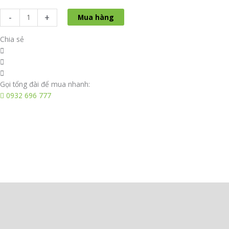
-
+
Mua hàng
Chia sẻ
Gọi tổng đài để mua nhanh:
0932 696 777
Mô tả
Thông tin bổ sung
Đánh giá (0)