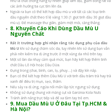
như là chất chống nắng tự nhiên giúp làm dịu, giảm bỏng rát và
các ảnh hưởng tia cực tím lên da.
Ngoài ra bạn có thể kết hợp dầu mù u với tất cả các loại tinh
dầu nguyên chất theo tỉ lệ vàng 1:30 (1 giọt tinh dầu 30 giọt dầu
mù u). Để massage thư giãn, giảm mệt mỏi, căng thẳng.
8. Khuyến Cáo Khi Dùng Dầu Mù U
Nguyên Chất
Rất ít trường hợp ghi nhận rằng tác dụng phụ của dầu
Mù U
khi sử dụng chăm sóc da, tuy nhiên khi sử dụng bạn vẫn
phải nên kiểm tra dị ứng trước ở một vùng da nhỏ trên tay.
Một số làn da nhạy cảm quá mức, bạn hãy kết hợp thêm tinh
chất Dầu Lô Hội hoặc Dầu Dừa.
Đựng trong (chai, bình, can, lọ, phuy….) và đậy kín nắp.
Bạn có thể kết hợp thêm Dầu Mù U với tinh dầu tràm trà hay trà
xanh để điều trị mụn, sẹo, thâm.
Nếu sảy ra dị ứng, ngứa nổi mẩn lập tức ngưng sử dụng.
Không sử dụng chung với măng cụt và Garcinia Kola Nuts
Tránh ánh nắng trực tiếp và để xa tầm tay trẻ em.
9. Mua Dầu Mù U Ở Đâu Tại Tp.HCM &
Hà Nội?