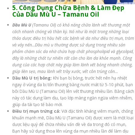
5. Công Dụng Chữa Bệnh & Làm Đẹp
Của Dầu Mù U – Tamanu Oil
Dầu Mù U
(Tamanu Oil) có khả năng chữa lành vết thương một
cách nhanh chóng và thần kỳ. Nó như là một trong những loại
thảo dược điều trị hầu hết các bệnh về da như điều trị mụn, tràm
và vảy nến…Dầu mù u thường được sử dụng trong nhiều sản
phẩm chăm sóc da nhờ chứa hợp chất phospholipid và glycolipid,
đây là những chất tự nhiên rất cần cho làn da khỏe mạnh. Công
dụng của các hợp chất này giúp làm lành vết bỏng nhanh chóng,
giúp liền sẹo, mau lành vết trầy xước, vết côn trùng cắn…
Dầu Mù U trị bỏng:
Khi bạn bị bỏng, trước hết nên hạ nhiệt
ngay ở vùng da bị tổn thương bằng nước mát từ 5-10 phút, bạn
bôi Dầu Mù U (Tamanu Oil) lên vết thương nhiều lần. Bằng cách
này có tác dụng làm dịu, tạo lớp màng ngăn ngừa viêm nhiễm,
giúp da tái tạo tế bào mới.
Điều trị mụn trứng cá:
Với đặc tính kháng viêm mạnh, chống
khuẩn mạnh mẽ, Dầu Mù U (Tamanu Oil) được xem là một loại
dược liệu quý để chữa nhiều vấn đề về da trong đó có mụn,
Bạn hãy sử dụng thoa lên vùng da mụn nhiều lần để làm dịu