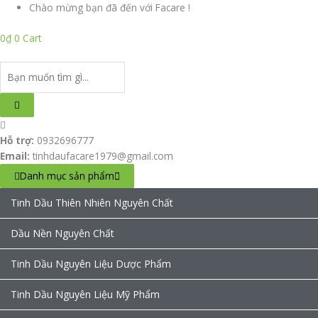
Nhảy
Search
Search
Chào mừng bạn đã đến với Facare !
tới
...
...
0
₫
0
Cart
nội
dung
Hỗ trợ:
0932696777
Email:
tinhdaufacare1979@gmail.com
Danh mục sản phẩm
Tinh Dầu Thiên Nhiên Nguyên Chất
Dầu Nền Nguyên Chất
Tinh Dầu Nguyên Liệu Dược Phẩm
Tinh Dầu Nguyên Liệu Mỹ Phẩm