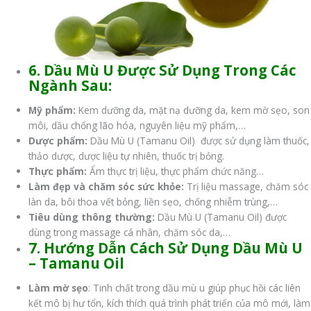
6. Dầu Mù U Được Sử Dụng Trong Các
Ngành Sau:
Mỹ phẩm:
Kem dưỡng da, mặt nạ dưỡng da, kem mờ sẹo, son
môi, dầu chống lão hóa, nguyên liệu mỹ phẩm,…
Dược phẩm:
Dầu Mù U (Tamanu Oil) được sử dụng làm thuốc,
thảo dược, dược liệu tự nhiên, thuốc trị bỏng.
Thực phẩm:
Ẩm thực trị liệu, thực phẩm chức năng…
Làm đẹp và chăm sóc sức khỏe:
Trị liệu massage, chăm sóc
làn da, bôi thoa vết bỏng, liền sẹo, chống nhiễm trùng,…
Tiêu dùng thông thường:
Dầu Mù U (Tamanu Oil) được
dùng trong massage cá nhân, chăm sóc da,…
7. Hướng Dẫn Cách Sử Dụng Dầu Mù U
– Tamanu Oil
Làm mờ sẹo
: Tinh chất trong dầu mù u giúp phục hồi các liên
kết mô bị hư tổn, kích thích quá trình phát triển của mô mới, làm