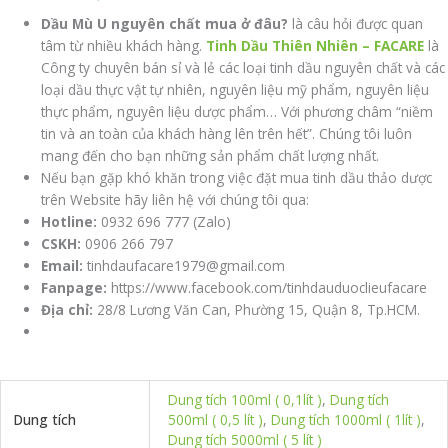
Dầu Mù U nguyên chất mua ở đâu?
là câu hỏi được quan
tâm từ nhiều khách hàng.
Tinh Dầu Thiên Nhiên – FACARE
là
Công ty chuyên bán sỉ và lẻ các loại tinh dầu nguyên chất và các
loại dầu thực vật tự nhiên, nguyên liệu mỹ phẩm, nguyên liệu
thực phẩm, nguyên liệu dược phẩm… Với phương châm “niềm
tin và an toàn của khách hàng lên trên hết”. Chúng tôi luôn
mang đến cho bạn những sản phẩm chất lượng nhất.
Nếu bạn gặp khó khăn trong việc đặt mua tinh dầu thảo dược
trên Website hãy liên hệ với chúng tôi qua:
Hotline:
0932 696 777 (Zalo)
CSKH:
0906 266 797
Email:
tinhdaufacare1979@gmail.com
Fanpage:
https://www.facebook.com/tinhdauduoclieufacare
Địa chỉ:
28/8 Lương Văn Can, Phường 15, Quận 8, Tp.HCM.
Dung tích 100ml ( 0,1lít )
,
Dung tích
Dung tích
500ml ( 0,5 lít )
,
Dung tích 1000ml ( 1lít )
,
Dung tích 5000ml ( 5 lít )