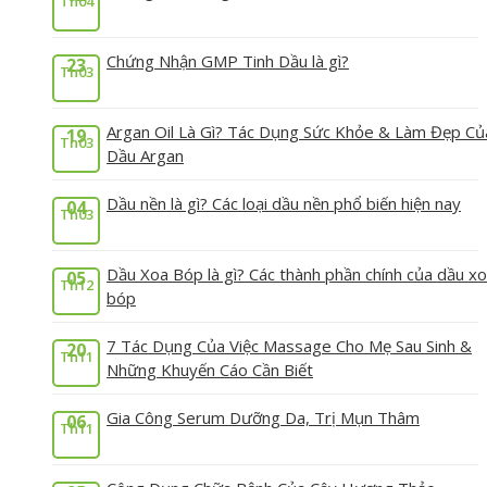
Th04
Chứng Nhận GMP Tinh Dầu là gì?
23
Th03
Argan Oil Là Gì? Tác Dụng Sức Khỏe & Làm Đẹp Củ
19
Th03
Dầu Argan
Dầu nền là gì? Các loại dầu nền phổ biến hiện nay
04
Th03
Dầu Xoa Bóp là gì? Các thành phần chính của dầu x
05
Th12
bóp
7 Tác Dụng Của Việc Massage Cho Mẹ Sau Sinh &
20
Th11
Những Khuyến Cáo Cần Biết
Gia Công Serum Dưỡng Da, Trị Mụn Thâm
06
Th11