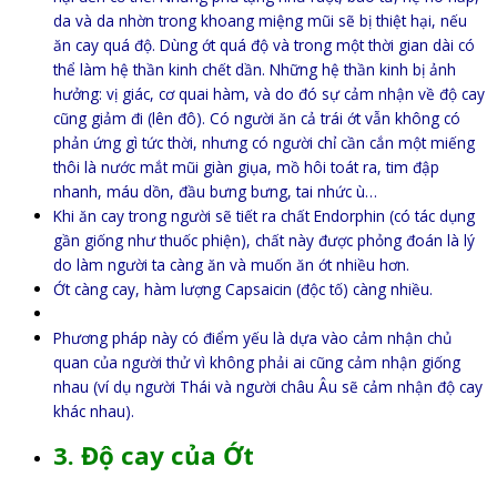
da và da nhờn trong khoang miệng mũi sẽ bị thiệt hại, nếu
ăn cay quá độ. Dùng ớt quá độ và trong một thời gian dài có
thể làm hệ thần kinh chết dần. Những hệ thần kinh bị ảnh
hưởng: vị giác, cơ quai hàm, và do đó sự cảm nhận về độ cay
cũng giảm đi (lên đô). Có người ăn cả trái ớt vẫn không có
phản ứng gì tức thời, nhưng có người chỉ cần cắn một miếng
thôi là nước mắt mũi giàn giụa, mồ hôi toát ra, tim đập
nhanh, máu dồn, đầu bưng bưng, tai nhức ù…
Khi ăn cay trong người sẽ tiết ra chất Endorphin (có tác dụng
gần giống như thuốc phiện), chất này được phỏng đoán là lý
do làm người ta càng ăn và muốn ăn ớt nhiều hơn.
Ớt càng cay, hàm lượng Capsaicin (độc tố) càng nhiều.
Phương pháp này có điểm yếu là dựa vào cảm nhận chủ
quan của người thử vì không phải ai cũng cảm nhận giống
nhau (ví dụ người Thái và người châu Âu sẽ cảm nhận độ cay
khác nhau).
3. Độ cay của Ớt