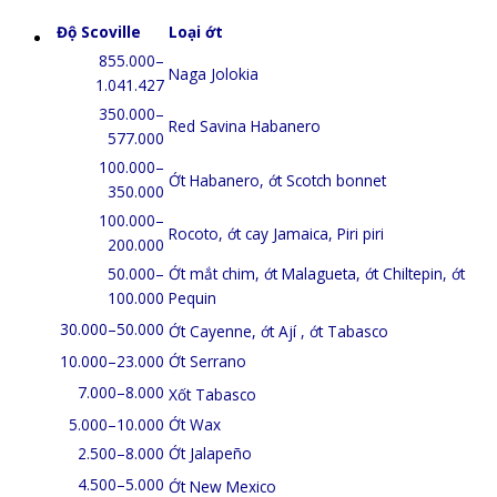
Độ Scoville
Loại ớt
855.000–
Naga Jolokia
1.041.427
350.000–
Red Savina Habanero
577.000
100.000–
Ớt Habanero,
ớt Scotch bonnet
350.000
100.000–
Rocoto, ớt cay Jamaica
, Piri piri
200.000
50.000–
Ớt mắt chim, ớt Malagueta, ớt Chiltepin, ớt
100.000
Pequin
30.000–50.000
Ớt Cayenne, ớt Ají
, ớt Tabasco
10.000–23.000
Ớt Serrano
7.000–8.000
Xốt Tabasco
5.000–10.000
Ớt Wax
2.500–8.000
Ớt Jalapeño
4.500–5.000
Ớt New Mexico