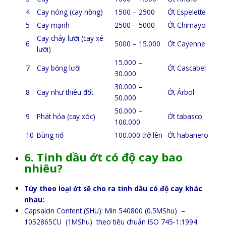
4
Cay nóng (cay nồng)
1500 – 2500
Ớt Espelette
5
Cay mạnh
2500 – 5000
Ớt Chimayo
Cay cháy lưỡi (cay xé
6
5000 – 15.000
Ớt Cayenne
lưỡi)
15.000 –
7
Cay bỏng lưỡi
Ớt Cascabel
30.000
30.000 –
8
Cay như thiêu đốt
Ớt Árbol
50.000
50.000 –
9
Phát hỏa (cay xóc)
Ớt tabasco
100.000
10
Bùng nổ
100.000 trở lên
Ớt habanero
6. Tinh dầu ớt có độ cay bao
nhiêu?
Tùy theo loại ớt sẽ cho ra tinh dầu có độ cay khác
nhau:
Capsaicin Content (SHU): Min 540800 (0.5MShu) –
1052865CU (1MShu) theo tiêu chuẩn ISO 745-1:1994.