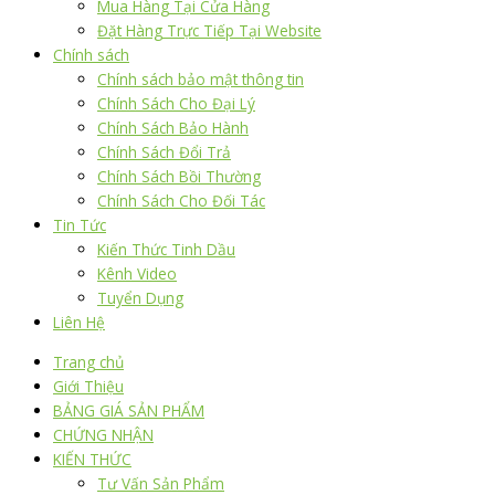
Mua Hàng Tại Cửa Hàng
Đặt Hàng Trực Tiếp Tại Website
Chính sách
Chính sách bảo mật thông tin
Chính Sách Cho Đại Lý
Chính Sách Bảo Hành
Chính Sách Đổi Trả
Chính Sách Bồi Thường
Chính Sách Cho Đối Tác
Tin Tức
Kiến Thức Tinh Dầu
Kênh Video
Tuyển Dụng
Liên Hệ
Trang chủ
Giới Thiệu
BẢNG GIÁ SẢN PHẨM
CHỨNG NHẬN
KIẾN THỨC
Tư Vấn Sản Phẩm