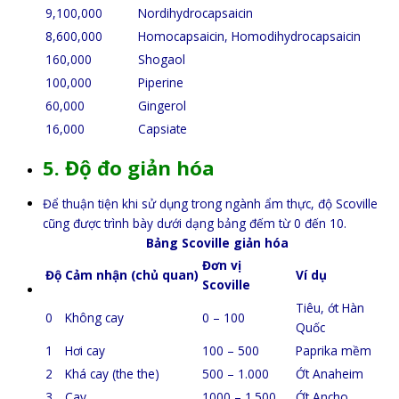
9,100,000
Nordihydrocapsaicin
8,600,000
Homocapsaicin, Homodihydrocapsaicin
160,000
Shogaol
100,000
Piperine
60,000
Gingerol
16,000
Capsiate
5. Độ đo giản hóa
Để thuận tiện khi sử dụng trong ngành ẩm thực, độ Scoville
cũng được trình bày dưới dạng bảng đếm từ 0 đến 10.
Bảng Scoville giản hóa
Đơn vị
Độ
Cảm nhận (chủ quan)
Ví dụ
Scoville
Tiêu, ớt Hàn
0
Không cay
0 – 100
Quốc
1
Hơi cay
100 – 500
Paprika mềm
2
Khá cay (the the)
500 – 1.000
Ớt Anaheim
3
Cay
1000 – 1.500
Ớt Ancho