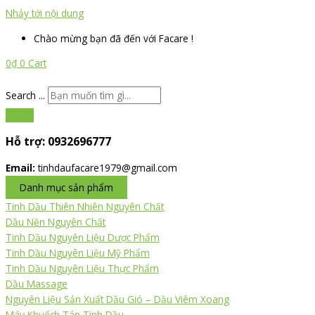
Nhảy tới nội dung
Chào mừng bạn đã đến với Facare !
0
₫
0
Cart
Search ...
Hỗ trợ:
0932696777
Email:
tinhdaufacare1979@gmail.com
Danh mục sản phẩm
Tinh Dầu Thiên Nhiên Nguyên Chất
Dầu Nền Nguyên Chất
Tinh Dầu Nguyên Liệu Dược Phẩm
Tinh Dầu Nguyên Liệu Mỹ Phẩm
Tinh Dầu Nguyên Liệu Thực Phẩm
Dầu Massage
Nguyên Liệu Sản Xuất Dầu Gió – Dầu Viêm Xoang
Máy Khuếch Tán Tinh Dầu