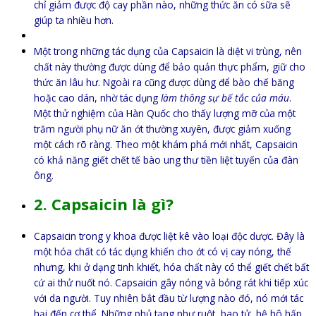
chỉ giảm được độ cay phần nào, những thức ăn có sữa sẽ
giúp ta nhiều hơn.
Một trong những tác dụng của Capsaicin là diệt vi trùng, nên
chất này thường được dùng để bảo quản thực phẩm, giữ cho
thức ăn lâu hư. Ngoài ra cũng được dùng để bào chế băng
hoặc cao dán, nhờ tác dụng
làm thông sự bế tắc của máu
.
Một thử nghiệm của Hàn Quốc cho thấy lượng mỡ của một
trăm người phụ nữ ăn ớt thường xuyên, được giảm xuống
một cách rõ ràng. Theo một khám phá mới nhất, Capsaicin
có khả năng giết chết tế bào ung thư tiền liệt tuyến của đàn
ông.
2. Capsaicin là gì?
Capsaicin trong y khoa được liệt kê vào loại độc dược
. Đây là
một hóa chất có tác dụng khiến cho ớt có vị cay nóng, thế
nhưng, khi ở dạng tinh khiết, hóa chất này có thể giết chết bất
cứ ai thử nuốt nó. Capsaicin gây nóng và bỏng rát khi tiếp xúc
với da người. Tuy nhiên bắt đầu từ lượng nào đó, nó mới tác
hại đến cơ thể. Những phủ tạng như ruột, bao tử, hệ hô hấp,