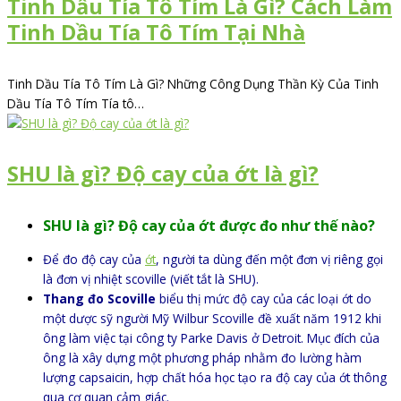
Tinh Dầu Tía Tô Tím Là Gì? Cách Làm
Tinh Dầu Tía Tô Tím Tại Nhà
Tinh Dầu Tía Tô Tím Là Gì? Những Công Dụng Thần Kỳ Của Tinh
Dầu Tía Tô Tím Tía tô…
SHU là gì? Độ cay của ớt là gì?
SHU là gì? Độ cay của ớt được đo như thế nào?
Để đo độ cay của
ớt
, người ta dùng đến một đơn vị riêng gọi
là đơn vị nhiệt scoville (viết tắt là SHU).
Thang đo Scoville
biểu thị mức độ cay của các loại ớt do
một dược sỹ người Mỹ Wilbur Scoville đề xuất năm 1912 khi
ông làm việc tại công ty Parke Davis ở Detroit. Mục đích của
ông là xây dựng một phương pháp nhằm đo lường hàm
lượng capsaicin, hợp chất hóa học tạo ra độ cay của ớt thông
qua cơ quan cảm giác.