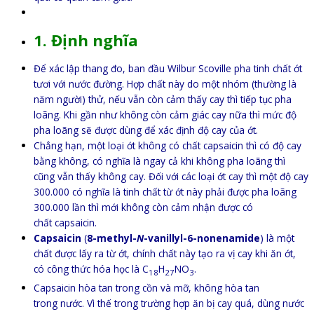
1. Định nghĩa
Để xác lập thang đo, ban đầu Wilbur Scoville pha tinh chất ớt
tươi với nước đường. Hợp chất này do một nhóm (thường là
năm người) thử, nếu vẫn còn cảm thấy cay thì tiếp tục pha
loãng. Khi gần như không còn cảm giác cay nữa thì mức độ
pha loãng sẽ được dùng để xác định độ cay của ớt.
Chẳng hạn, một loại ớt không có chất capsaicin thì có độ cay
bằng không, có nghĩa là ngay cả khi không pha loãng thì
cũng vẫn thấy không cay. Đối với các loại ớt cay thì một độ cay
300.000 có nghĩa là tinh chất từ ớt này phải được pha loãng
300.000 lần thì mới không còn cảm nhận được có
chất capsaicin.
Capsaicin
(
8-methyl-
N
-vanillyl-6-nonenamide
) là một
chất được lấy ra từ ớt, chính chất này tạo ra vị cay khi ăn ớt,
có công thức hóa học là C
H
NO
.
18
27
3
Capsaicin hòa tan trong cồn và mỡ, không hòa tan
trong nước. Vì thế trong trường hợp ăn bị cay quá, dùng nước