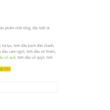
ản phẩm chất lỏng, đặc biệt là
 hà lục, tinh dầu bạch đàn chanh,
nh dầu cam ngọt, tinh dầu xô thơm,
dầu vỏ quế
, tinh dầu vỏ quýt, tinh
96 777