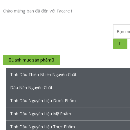
Nhảy
tới
Chào mừng bạn đã đến với Facare !
nội
dung
Search
...
Danh mục sản phẩm
Tinh Dầu Thiên Nhiên Nguyên Chất
Dầu Nền Nguyên Chất
Tinh Dầu Nguyên Liệu Dược Phẩm
Tinh Dầu Nguyên Liệu Mỹ Phẩm
Tinh Dầu Nguyên Liệu Thực Phẩm