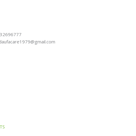
32696777
hdaufacare1979@gmail.com
TS