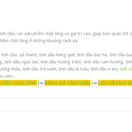
h dầu, các sản phẩm chất lỏng có giá trị cao, giúp bảo quản tốt s
phẩm chất lỏng ở những khoảng cách xa.
tinh dầu sả chanh, tinh dầu húng quế, tinh dầu bạc hà, tinh dầu bạc
ng, tinh dầu ngọc lan, tinh dầu hương trầm, tinh dầu cam hương, ti
hương thảo, tinh dầu trà xanh, tinh dầu lá trầu, tinh dầu tràm,
tinh 
dầu cam….
GUỒN CUNG ỨNG
I⇒
BẢNG GIÁ SẢN PHẨM
I⇒
LIÊN HỆ 0932 6