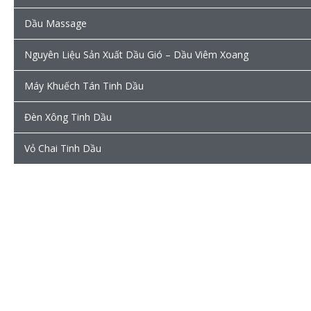
Dầu Massage
Nguyên Liệu Sản Xuất Dầu Gió – Dầu Viêm Xoang
Máy Khuếch Tán Tinh Dầu
Đèn Xông Tinh Dầu
Vỏ Chai Tinh Dầu