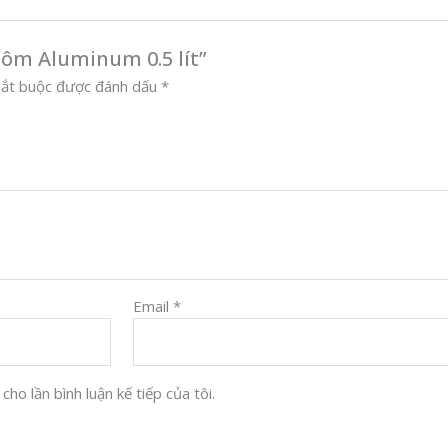
hôm Aluminum 0.5 lít”
bắt buộc được đánh dấu
*
Email
*
ho lần bình luận kế tiếp của tôi.