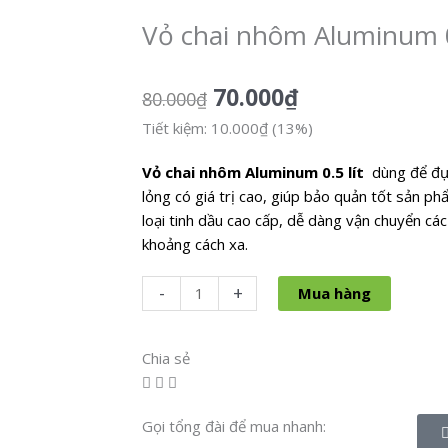
Vỏ chai nhôm Aluminum 0.
70.000
₫
80.000
₫
Tiết kiệm: 10.000₫ (13%)
Vỏ chai nhôm Aluminum 0.5 lít
dùng để đựn
lỏng có giá trị cao, giúp bảo quản tốt sản ph
loại tinh dầu cao cấp, dễ dàng vận chuyển c
khoảng cách xa.
Vỏ
-
+
Mua hàng
chai
nhôm
Chia sẻ
Aluminum
0.5
lít
Gọi tổng đài để mua nhanh:
số