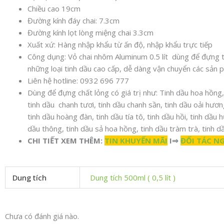
Chiều cao 19cm
Đường kính đáy chai: 7.3cm
Đường kính lọt lòng miệng chai 3.3cm
Xuất xứ: Hàng nhập khẩu từ ấn độ, nhập khẩu trực tiếp
Công dụng: Vỏ chai nhôm Aluminum 0.5 lít dùng để đựng tin
những loại tinh dầu cao cấp, dễ dàng vận chuyển các sản 
Liên hệ hotline: 0932 696 777
Dùng để đựng chất lỏng có giá trị như: Tinh dầu hoa hồng, 
tinh dầu chanh tươi, tinh dầu chanh sần, tinh dầu oải hươ
tinh dầu hoàng đàn, tinh dầu tía tô, tinh dầu hồi, tinh dầu 
dầu thông, tinh dầu sả hoa hồng, tinh dầu tràm trà, tinh 
CHI TIẾT XEM THÊM:
TIN KHUYẾN MÃI
I⇒
ĐỐI TÁC N
Dung tích
Dung tích 500ml ( 0,5 lít )
Chưa có đánh giá nào.