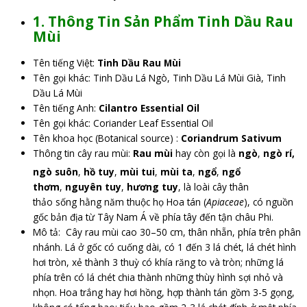
1. Thông Tin Sản Phẩm Tinh Dầu Rau
Mùi
Tên tiếng Việt:
Tinh Dầu Rau Mùi
Tên gọi khác: Tinh Dầu Lá Ngò, Tinh Dầu Lá Mùi Già, Tinh
Dầu Lá Mùi
Tên tiếng Anh:
Cilantro Essential Oil
Tên gọi khác: Coriander Leaf Essential Oil
Tên khoa học (Botanical source) :
Coriandrum Sativum
Thông tin cây rau mùi:
Rau mùi
hay còn gọi là
ngò
,
ngò rí,
ngò suôn
,
hồ tuy
,
mùi tui
,
mùi ta
,
ngổ
,
ngổ
thơm
,
nguyên tuy
,
hương tuy
, là loài cây thân
thảo sống hằng năm thuộc họ Hoa tán (
Apiaceae
), có nguồn
gốc bản địa từ Tây Nam Á về phía tây đến tận châu Phi.
Mô tả: Cây rau mùi cao 30–50 cm, thân nhẵn, phía trên phân
nhánh. Lá ở gốc có cuống dài, có 1 đến 3 lá chét, lá chét hình
hơi tròn, xẻ thành 3 thuỳ có khía răng to và tròn; những lá
phía trên có lá chét chia thành những thùy hình sợi nhỏ và
nhọn. Hoa trắng hay hơi hồng, hợp thành tán gồm 3-5 gọng,