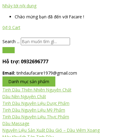
Nhảy tới nội dung
Chào mừng bạn đã đến với Facare !
0
₫
0
Cart
Search ...
Hỗ trợ:
0932696777
Email:
tinhdaufacare1979@gmail.com
Danh mục sản phẩm
Tinh Dầu Thiên Nhiên Nguyên Chất
Dầu Nền Nguyên Chất
Tinh Dầu Nguyên Liệu Dược Phẩm
Tinh Dầu Nguyên Liệu Mỹ Phẩm
Tinh Dầu Nguyên Liệu Thực Phẩm
Dầu Massage
Nguyên Liệu Sản Xuất Dầu Gió – Dầu Viêm Xoang
Máy Khuếch Tán Tinh Dầu