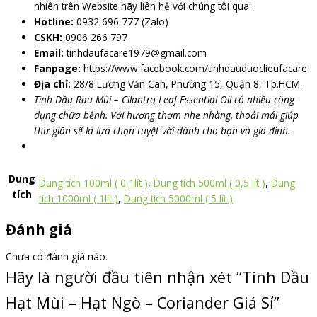
nhiên trên Website hãy liên hệ với chúng tôi qua:
Hotline:
0932 696 777 (Zalo)
CSKH:
0906 266 797
Email:
tinhdaufacare1979@gmail.com
Fanpage:
https://www.facebook.com/tinhdauduoclieufacare
Địa chỉ:
28/8 Lương Văn Can, Phường 15, Quận 8, Tp.HCM.
Tinh Dầu Rau Mùi – Cilantro Leaf Essential Oil có nhiều công
dụng chữa bệnh. Với hương thơm nhẹ nhàng, thoải mái giúp
thư giãn sẽ là lựa chọn tuyệt vời dành cho bạn và gia đình.
Dung
Dung tích 100ml ( 0,1lít )
,
Dung tích 500ml ( 0,5 lít )
,
Dung
tích
tích 1000ml ( 1lít )
,
Dung tích 5000ml ( 5 lít )
Đánh giá
Chưa có đánh giá nào.
Hãy là người đầu tiên nhận xét “Tinh Dầu
Hạt Mùi – Hạt Ngò – Coriander Giá Sỉ”