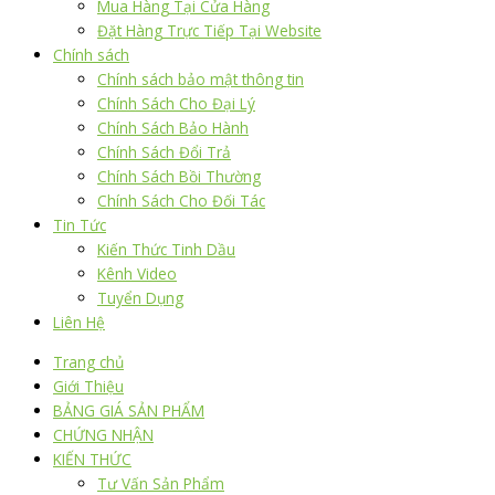
Mua Hàng Tại Cửa Hàng
Đặt Hàng Trực Tiếp Tại Website
Chính sách
Chính sách bảo mật thông tin
Chính Sách Cho Đại Lý
Chính Sách Bảo Hành
Chính Sách Đổi Trả
Chính Sách Bồi Thường
Chính Sách Cho Đối Tác
Tin Tức
Kiến Thức Tinh Dầu
Kênh Video
Tuyển Dụng
Liên Hệ
Trang chủ
Giới Thiệu
BẢNG GIÁ SẢN PHẨM
CHỨNG NHẬN
KIẾN THỨC
Tư Vấn Sản Phẩm