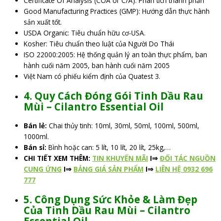
Certificate Of Analysis (COA or C/A): Phân tích thành phần
Good Manufacturing Practices (GMP): Hướng dẫn thực hành
sản xuất tốt.
USDA Organic: Tiêu chuẩn hữu cơ-USA.
Kosher: Tiêu chuẩn theo luật của Người Do Thái
ISO 22000:2005: Hệ thống quản lý an toàn thực phẩm, ban
hành cuối năm 2005, ban hành cuối năm 2005
Việt Nam có phiếu kiểm định của Quatest 3.
4. Quy Cách Đóng Gói Tinh Dầu Rau
Mùi –
Cilantro
Essential Oil
Bán lẻ:
Chai thủy tinh: 10ml, 30ml, 50ml, 100ml, 500ml,
1000ml.
Bán sỉ:
Bình hoặc can: 5 lít, 10 lít, 20 lít, 25kg,…
CHI TIẾT XEM THÊM:
TIN KHUYẾN MÃI
I⇒
ĐỐI TÁC NGUỒN
CUNG ỨNG
I⇒
BẢNG GIÁ SẢN PHẨM
I⇒
LIÊN HỆ 0932 696
777
5. Công Dụng Sức Khỏe & Làm Đẹp
Của Tinh Dầu Rau Mùi – Cilantro
Essential Oil