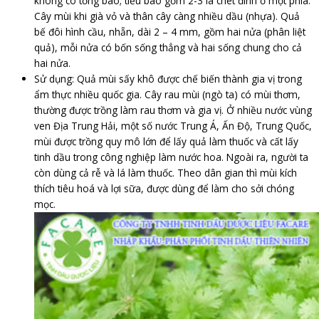
không có tổng bao; tiểu bao gồm 2-3 lá chét đính ở một phía.
Cây mùi khi già vỏ và thân cây càng nhiều dầu (nhựa). Quả
bế đôi hình cầu, nhẵn, dài 2 – 4 mm, gồm hai nửa (phân liệt
quả), mỗi nửa có bốn sống thẳng và hai sống chung cho cả
hai nửa.
Sử dụng: Quả mùi sấy khô được chế biến thành gia vị trong
ẩm thực nhiều quốc gia. Cây rau mùi (ngò ta) có mùi thơm,
thường được trồng làm rau thơm và gia vị. Ở nhiều nước vùng
ven Địa Trung Hải, một số nước Trung Á, Ấn Độ, Trung Quốc,
mùi được trồng quy mô lớn để lấy quả làm thuốc và cất lấy
tinh dầu trong công nghiệp làm nước hoa. Ngoài ra, người ta
còn dùng cả rễ và lá làm thuốc. Theo dân gian thì mùi kích
thích tiêu hoá và lợi sữa, được dùng để làm cho sởi chóng
mọc.