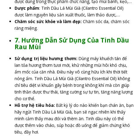
được dùng trong thực phẩm chức năng, tạo mùi bánh, kẹo,…
Dược phẩm
: Tinh Dầu Lá Mùi Già (Cilantro Essential Oil)
được làm nguyên liệu sản xuất thuốc, làm thảo dược,…
Chăm sóc sức khỏe và làm đẹp:
Chăm sóc da, chăm sóc
răng miệng.
7. Hướng Dẫn Sử Dụng Của Tinh Dầu
Rau Mùi
Sử dụng trị liệu hương thơm:
Dùng máy khuếch tán để
lan tỏa hương thơm tươi mới, khử những mùi hôi khó chịu,
ẩm mốc của căn nhà. Điều này vô cùng hữu ích khi thời tiết
nóng ẩm. Tinh Dầu Lá Mùi Già (Cilantro Essential Oil) không
chỉ tiêu diệt vi khuẩn gây bệnh trong không khí mà còn giúp
tinh thần được thư thái, tăng cường sự tự tin, tăng năng lượng
cho cơ thể.
Hỗ trợ hệ tiêu hóa:
Bất kỳ lý do nào khiến bạn chán ăn, bạn
hãy ngửi Tinh Dầu Lá Mùi Già, bạn sẽ ngạc nhiên khi thấy
mình cảm thấy mau đói và thèm ăn. Tinh dầu này có thể
được thêm vào cháo, súp hoặc đồ uống để giảm chứng khó
tiêu, đầy hơi.