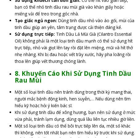
Sử dụng khuếch tán đơn giản:
Có thể hít vào gián tiếp,
bạn có thể nhỏ tinh dầu rau mùi già vào khăn giấy hoặc
miếng vải để treo trong góc nhà.
Tạo giấc ngủ ngon:
Dùng tinh dầu nhỏ vào áo gối, mùi của
tinh dầu giúp an yên, tâm trạng được cải thiện đáng kể.
Sử dụng trực tiếp:
Tinh Dầu Lá Mùi Già (Cilantro Essential
Oil) không phải là một loại tinh dầu mạnh có thể sử dụng hít
trực tiếp, nhỏ vài giọt lên tay rồi đặt lên miệng, mũi và hít thở
nhẹ nhàng. Khi bị đau hoặc vết trầy xước, hãy pha loãng rồi
thoa lên giúp vết thương chóng lành.
8. Khuyến Cáo Khi Sử Dụng Tinh Dầu
Rau Mùi
Một số loại tinh dầu nên tránh dùng trong thời kỳ mang thai,
người mắc bệnh động kinh, hen suyễn,… Nếu dùng nên tìm
hiểu kỹ hoặc hỏi ý kiến bác sĩ.
Khi sử dụng tinh dầu để xông hương, bạn nên sử dụng ở mức
vừa phải, tránh lạm dụng, dùng quá lâu liên tục nhiều giờ liền.
Một số loại tinh dầu có thể bôi trực tiếp lên da, một số khác
thì không, nên tốt nhất bạn nên tìm hiểu kỹ trước khi sử dụng.