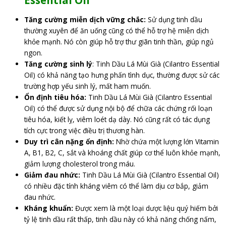
Tăng cường miễn dịch vững chắc:
Sử dụng tinh dầu
thường xuyên để ăn uống cũng có thể hỗ trợ hệ miễn dịch
khỏe mạnh. Nó còn giúp hỗ trợ thư giãn tinh thần, giúp ngủ
ngon.
Tăng cường sinh lý
: Tinh Dầu Lá Mùi Già (Cilantro Essential
Oil) có khả năng tạo hưng phấn tình dục, thường được sử các
trường hợp yếu sinh lý, mất ham muốn.
Ổn định tiêu hóa:
Tinh Dầu Lá Mùi Già (Cilantro Essential
Oil) có thể được sử dụng nội bộ để chữa các chứng rối loạn
tiêu hóa, kiết lỵ, viêm loét dạ dày. Nó cũng rất có tác dụng
tích cực trong việc điều trị thương hàn.
Duy trì cân nặng ổn định:
Nhờ chứa một lượng lớn Vitamin
A, B1, B2, C, sắt và khoáng chất giúp cơ thể luôn khỏe mạnh,
giảm lượng cholesterol trong máu.
Giảm đau nhức:
Tinh Dầu Lá Mùi Già (Cilantro Essential Oil)
có nhiều đặc tính kháng viêm có thể làm dịu cơ bắp, giảm
đau nhức.
Kháng khuẩn:
Được xem là một loại dược liệu quý hiếm bởi
tỷ lệ tinh dầu rất thấp, tinh dầu này có khả năng chống nấm,