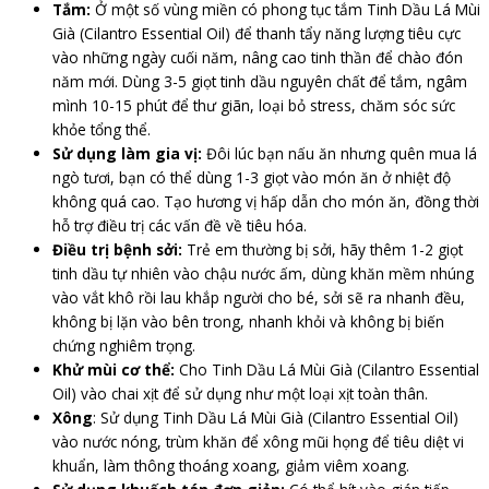
Tắm:
Ở một số vùng miền có phong tục tắm Tinh Dầu Lá Mùi
Già (Cilantro Essential Oil) để thanh tẩy năng lượng tiêu cực
vào những ngày cuối năm, nâng cao tinh thần để chào đón
năm mới. Dùng 3-5 giọt tinh dầu nguyên chất để tắm, ngâm
mình 10-15 phút để thư giãn, loại bỏ stress, chăm sóc sức
khỏe tổng thể.
Sử dụng làm gia vị:
Đôi lúc bạn nấu ăn nhưng quên mua lá
ngò tươi, bạn có thể dùng 1-3 giọt vào món ăn ở nhiệt độ
không quá cao. Tạo hương vị hấp dẫn cho món ăn, đồng thời
hỗ trợ điều trị các vấn đề về tiêu hóa.
Điều trị bệnh sởi:
Trẻ em thường bị sởi, hãy thêm 1-2 giọt
tinh dầu tự nhiên vào chậu nước ấm, dùng khăn mềm nhúng
vào vắt khô rồi lau khắp người cho bé, sởi sẽ ra nhanh đều,
không bị lặn vào bên trong, nhanh khỏi và không bị biến
chứng nghiêm trọng.
Khử mùi cơ thể:
Cho Tinh Dầu Lá Mùi Già (Cilantro Essential
Oil) vào chai xịt để sử dụng như một loại xịt toàn thân.
Xông
: Sử dụng Tinh Dầu Lá Mùi Già (Cilantro Essential Oil)
vào nước nóng, trùm khăn để xông mũi họng để tiêu diệt vi
khuẩn, làm thông thoáng xoang, giảm viêm xoang.