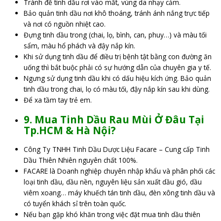
Tránh để tinh dầu rơi vào mắt, vùng da nhạy cảm.
Bảo quản tinh dầu nơi khô thoáng, tránh ánh nắng trực tiếp
và nơi có nguồn nhiệt cao.
Đựng tinh dầu trong (chai, lọ, bình, can, phuy…) và màu tối
sẩm, màu hổ phách và đậy nắp kín.
Khi sử dụng tinh dầu để điều trị bệnh tật bằng con đường ăn
uống thì bắt buộc phải có sự hướng dẫn của chuyên gia y tế.
Ngưng sử dụng tinh dầu khi có dấu hiệu kích ứng. Bảo quản
tinh dầu trong chai, lọ có màu tối, đậy nắp kín sau khi dùng.
Để xa tầm tay trẻ em.
9. Mua Tinh Dầu Rau Mùi Ở Đâu Tại
Tp.HCM & Hà Nội?
Công Ty TNHH Tinh Dầu Dược Liệu Facare – Cung cấp Tinh
Dầu Thiên Nhiên nguyên chất 100%.
FACARE là Doanh nghiệp chuyên nhập khẩu và phân phối các
loại tinh dầu, dầu nền, nguyên liệu sản xuất dầu gió, dầu
viêm xoang… máy khuếch tán tinh dầu, đèn xông tinh dầu và
có tuyển khách sỉ trên toàn quốc.
Nếu bạn gặp khó khăn trong việc đặt mua tinh dầu thiên