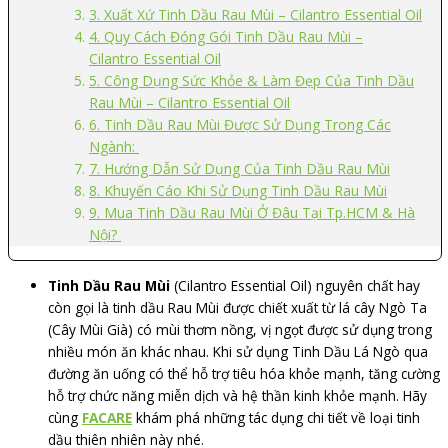
3. Xuất Xứ Tinh Dầu Rau Mùi – Cilantro Essential Oil
4. Quy Cách Đóng Gói Tinh Dầu Rau Mùi –
Cilantro Essential Oil
5. Công Dụng Sức Khỏe & Làm Đẹp Của Tinh Dầu
Rau Mùi – Cilantro Essential Oil
6. Tinh Dầu Rau Mùi Được Sử Dụng Trong Các
Ngành:
7. Hướng Dẫn Sử Dụng Của Tinh Dầu Rau Mùi
8. Khuyến Cáo Khi Sử Dụng Tinh Dầu Rau Mùi
9. Mua Tinh Dầu Rau Mùi Ở Đâu Tại Tp.HCM & Hà
Nội?
Tinh Dầu Rau Mùi
(Cilantro Essential Oil) nguyên chất hay
còn gọi là tinh dầu Rau Mùi được chiết xuất từ lá cây Ngò Ta
(Cây Mùi Già) có mùi thơm nồng, vị ngọt được sử dụng trong
nhiều món ăn khác nhau. Khi sử dụng Tinh Dầu Lá Ngò qua
đường ăn uống có thể hỗ trợ tiêu hóa khỏe mạnh, tăng cường
hỗ trợ chức năng miễn dịch và hệ thần kinh khỏe mạnh. Hãy
cùng
FACARE
khám phá những tác dụng chi tiết về loại tinh
dầu thiên nhiên này nhé.