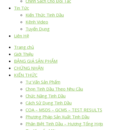
Chính Sách Cho Đối Tác
Tin Tức
Kiến Thức Tinh Dầu
Kênh Video
Tuyển Dụng
Liên Hệ
Trang chủ
Giới Thiệu
BẢNG GIÁ SẢN PHẨM
CHỨNG NHẬN
KIẾN THỨC
Tư Vấn Sản Phẩm
Chọn Tinh Dầu Theo Nhu Cầu
Chức Năng Tinh Dầu
Cách Sử Dụng Tinh Dầu
COA – MSDS – GCMS – TEST RESULTS
Phương Pháp Sản Xuất Tinh Dầu
Phân Biệt Tinh Dầu – Hương Tổng Hợp