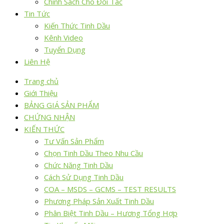
Chính Sách Cho Đối Tác
Tin Tức
Kiến Thức Tinh Dầu
Kênh Video
Tuyển Dụng
Liên Hệ
Trang chủ
Giới Thiệu
BẢNG GIÁ SẢN PHẨM
CHỨNG NHẬN
KIẾN THỨC
Tư Vấn Sản Phẩm
Chọn Tinh Dầu Theo Nhu Cầu
Chức Năng Tinh Dầu
Cách Sử Dụng Tinh Dầu
COA – MSDS – GCMS – TEST RESULTS
Phương Pháp Sản Xuất Tinh Dầu
Phân Biệt Tinh Dầu – Hương Tổng Hợp